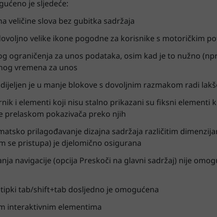
gućeno je sljedeće:
 veličine slova bez gubitka sadržaja
dovoljno velike ikone pogodne za korisnike s motoričkim 
 ograničenja za unos podataka, osim kad je to nužno (npr. 
jnog vremena za unos
odijeljen je u manje blokove s dovoljnim razmakom radi lakš
rnik i elementi koji nisu stalno prikazani su fiksni elementi ko
e prelaskom pokazivača preko njih
atsko prilagođavanje dizajna sadržaja različitim dimenzijam
m se pristupa) je djelomično osigurana
a navigacije (opcija Preskoči na glavni sadržaj) nije omo
 tipki tab/shift+tab dosljedno je omogućena
svim interaktivnim elementima