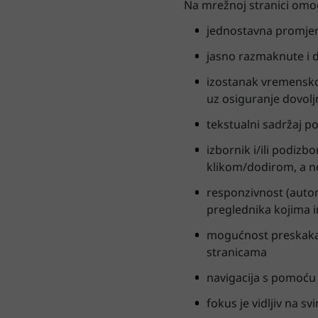
Na mrežnoj stranici omo
jednostavna promjena
jasno razmaknute i 
izostanak vremenskog
uz osiguranje dovol
tekstualni sadržaj p
izbornik i/ili podizbo
klikom/dodirom, a n
responzivnost (autom
preglednika kojima i
mogućnost preskakanj
stranicama
navigacija s pomoću
fokus je vidljiv na 