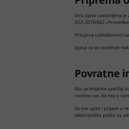
Ova izjava sastavljena je
(EU) 2019/882 i Provedb
Procjena usklađenosti s
Izjava će se revidirati n
Povratne i
Ako primijetite sadržaj k
molimo vas da nas o tome
Za sve upite i prijave u 
elektroničke pošte na a