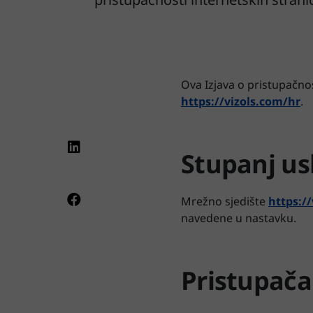
Ova Izjava o pristupačnos
https://vizols.com/hr
.
Stupanj us
Mrežno sjedište
https:/
navedene u nastavku.
Pristupača