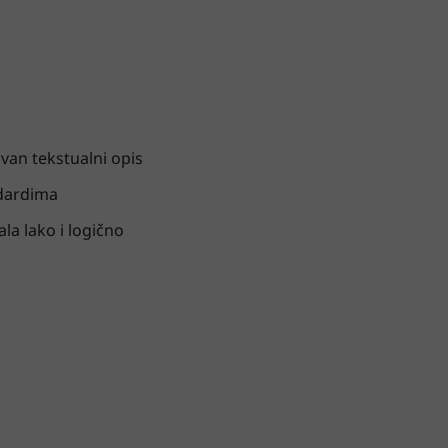
ovan tekstualni opis
ndardima
a lako i logično