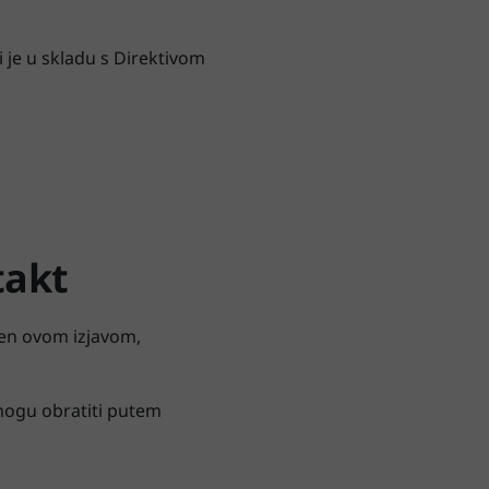
i je u skladu s Direktivom
takt
aćen ovom izjavom,
 mogu obratiti putem