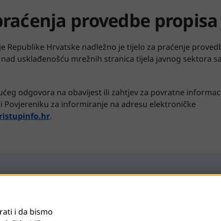
raćenja provedbe propis
je Republike Hrvatske nadležno je tijelo za praćenje prove
 nad usklađenošću mrežnih stranica tijela javnog sektora s
ćeg odgovora na obavijest ili zahtjev za povratne informaci
ti Povjereniku za informiranje na adresu elektroničke
istupinfo.hr
.
rati i da bismo