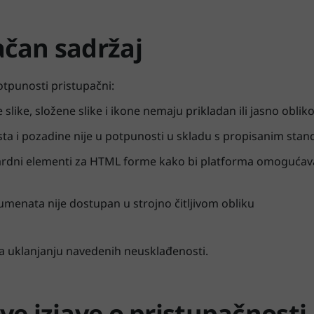
ačan sadržaj
potpunosti pristupačni:
slike, složene slike i ikone nemaju prikladan ili jasno oblik
ta i pozadine nije u potpunosti u skladu s propisanim sta
ardni elementi za HTML forme kako bi platforma omogućaval
umenata nije dostupan u strojno čitljivom obliku
 na uklanjanju navedenih neusklađenosti.
ve izjave o pristupačnosti