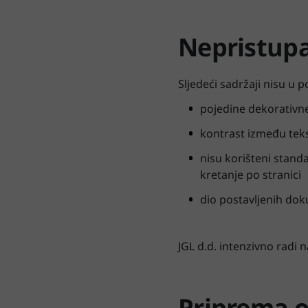
Nepristup
Sljedeći sadržaji nisu u 
pojedine dekorativne 
kontrast između teks
nisu korišteni stand
kretanje po stranici
dio postavljenih dok
JGL d.d. intenzivno radi
Priprema o