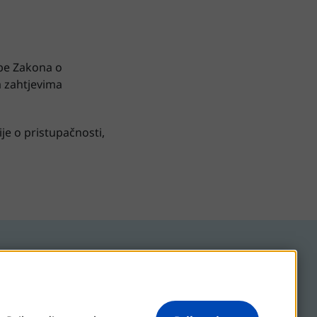
a
dbe Zakona o
a zahtjevima
je o pristupačnosti,