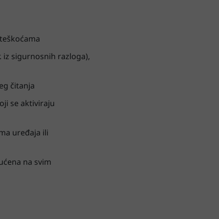
poteškoćama
iz sigurnosnih razloga),
eg čitanja
ji se aktiviraju
a uređaja ili
gućena na svim