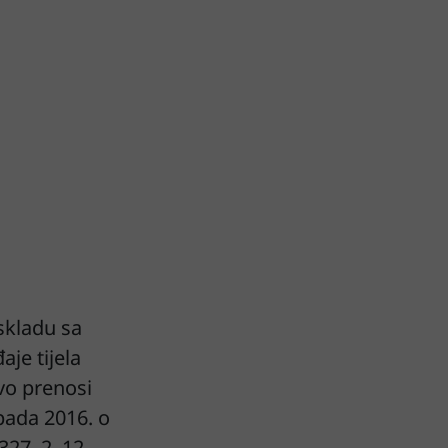
 skladu sa
je tijela
vo prenosi
pada 2016. o
327, 2. 12.