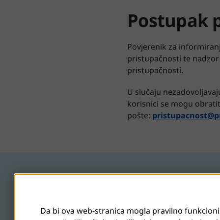
Postupak p
Povjerenik za informiran
pristupačnosti te nadzor
pristupačnosti.
U slučaju nezadovoljavaju
korisnici se mogu obrati
pošte:
pristupacnost@pr
Da bi ova web-stranica mogla pravilno funkcioni