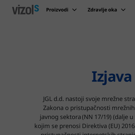
Proizvodi
Zdravlje oka
Izjava
JGL d.d. nastoji svoje mrežne str
Zakona o pristupačnosti mrežnih 
javnog sektora (NN 17/19) (dalje 
kojim se prenosi Direktiva (EU) 201
pristupačnosti internetskih stranica