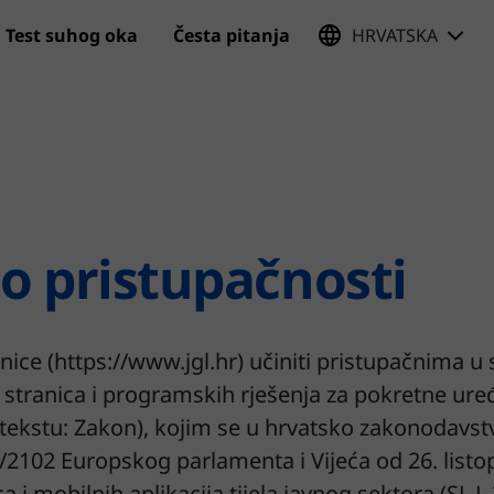
Test suhog oka
Česta pitanja
HRVATSKA
Preskoči na glavni sadržaj
 o pristupačnosti
anice (https://www.jgl.hr) učiniti pristupačnima u
stranica i programskih rješenja za pokretne uređa
u tekstu: Zakon), kojim se u hrvatsko zakonodavst
6/2102 Europskog parlamenta i Vijeća od 26. listo
 i mobilnih aplikacija tijela javnog sektora (SL L 