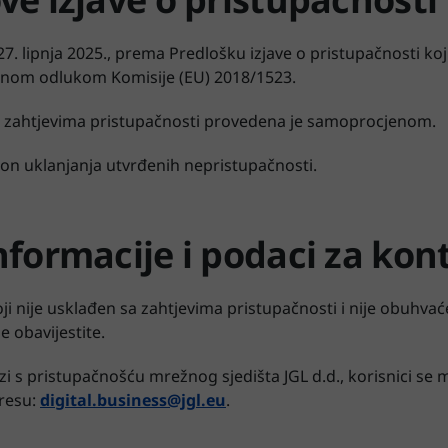
 27. lipnja 2025., prema Predlošku izjave o pristupačnosti koj
enom odlukom Komisije (EU) 2018/1523.
a zahtjevima pristupačnosti provedena je samoprocjenom.
akon uklanjanja utvrđenih nepristupačnosti.
nformacije i podaci za kon
oji nije usklađen sa zahtjevima pristupačnosti i nije obuhv
 obavijestite.
vezi s pristupačnošću mrežnog sjedišta JGL d.d., korisnici se
dresu:
digital.business@jgl.eu
.