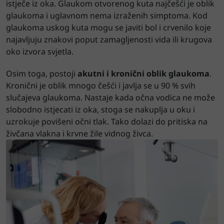
istječe iz oka. Glaukom otvorenog kuta najčešći je oblik
glaukoma i uglavnom nema izraženih simptoma. Kod
glaukoma uskog kuta mogu se javiti bol i crvenilo koje
najavljuju znakovi poput zamagljenosti vida ili krugova
oko izvora svjetla.
Osim toga, postoji
akutni i kronični oblik glaukoma
.
Kronični je oblik mnogo češći i javlja se u 90 % svih
slučajeva glaukoma. Nastaje kada očna vodica ne može
slobodno istjecati iz oka, stoga se nakuplja u oku i
uzrokuje povišeni očni tlak. Tako dolazi do pritiska na
živčana vlakna i krvne žile vidnog živca.