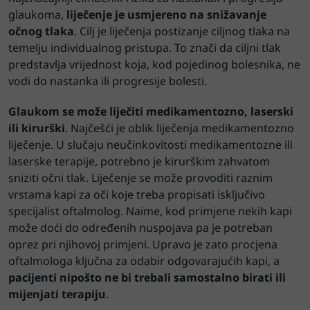
glaukoma,
liječenje je usmjereno na snižavanje
očnog tlaka
. Cilj je liječenja postizanje ciljnog tlaka na
temelju individualnog pristupa. To znači da ciljni tlak
predstavlja vrijednost koja, kod pojedinog bolesnika, ne
vodi do nastanka ili progresije bolesti.
Glaukom se može liječiti medikamentozno, laserski
ili kirurški
. Najčešći je oblik liječenja medikamentozno
liječenje. U slučaju neučinkovitosti medikamentozne ili
laserske terapije, potrebno je kirurškim zahvatom
sniziti očni tlak. Liječenje se može provoditi raznim
vrstama kapi za oči koje treba propisati isključivo
specijalist oftalmolog. Naime, kod primjene nekih kapi
može doći do određenih nuspojava pa je potreban
oprez pri njihovoj primjeni. Upravo je zato procjena
oftalmologa ključna za odabir odgovarajućih kapi, a
pacijenti nipošto ne bi trebali samostalno birati ili
mijenjati terapiju
.