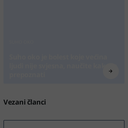
SUHO OKO
Suho oko je bolest koje većina
ljudi nije svjesna, naučite kako je
prepoznati
Vezani članci