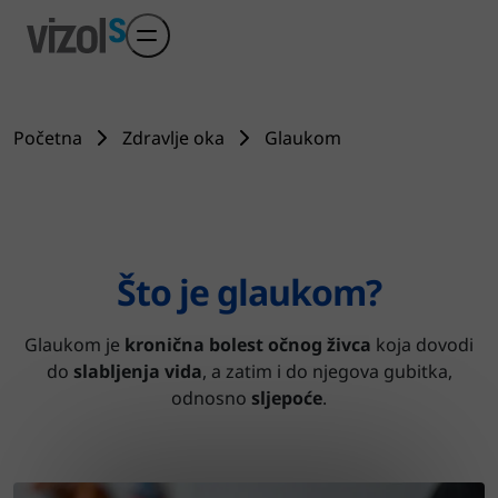
Preskoči na glavni sadržaj
Početna
Zdravlje oka
Glaukom
Što je glaukom?
Glaukom je
kronična bolest očnog živca
koja dovodi
do
slabljenja vida
, a zatim i do njegova gubitka,
odnosno
sljepoće
.