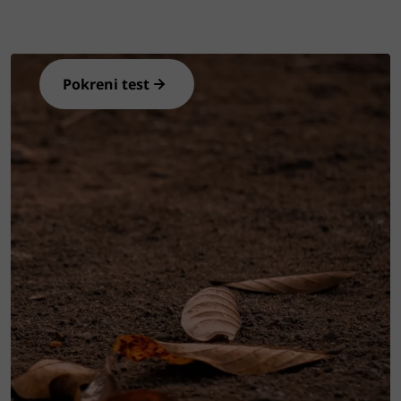
Riješite brzi test i saznajte imate li
suho oko te kako si pomoći
Pokreni test