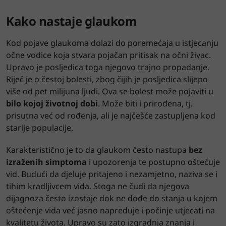
Kako nastaje glaukom
Kod pojave glaukoma dolazi do poremećaja u istjecanju
očne vodice koja stvara pojačan pritisak na očni živac.
Upravo je posljedica toga njegovo trajno propadanje.
Riječ je o čestoj bolesti, zbog čijih je posljedica slijepo
više od pet milijuna ljudi. Ova se bolest može pojaviti u
bilo kojoj životnoj dobi
. Može biti i prirođena, tj.
prisutna već od rođenja, ali je najčešće zastupljena kod
starije populacije.
Karakteristično je to da glaukom često nastupa
bez
izraženih simptoma
i upozorenja te postupno oštećuje
vid. Budući da djeluje pritajeno i nezamjetno, naziva se i
tihim kradljivcem vida. Stoga ne čudi da njegova
dijagnoza često izostaje dok ne dođe do stanja u kojem
oštećenje vida već jasno napreduje i počinje utjecati na
kvalitetu života. Upravo su zato izgradnja znanja i