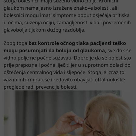
stoga bolesnici imaju suženo vidno polje. Kronični
glaukom nema jasno izražene znakove bolesti, ali
bolesnici mogu imati simptome poput osjećaja pritiska
u očima, suzenja očiju, zamagljenosti vida i povremenih
glavobolja tijekom dužeg razdoblja.
Zbog toga
bez kontrole očnog tlaka pacijenti teško
mogu posumnjati da boluju od glaukoma
, sve dok se
vidno polje ne počne sužavati. Dobro je da se bolest što
prije prepozna i počne liječiti jer u suprotnom dolazi do
oštećenja centralnog vida i sljepoće. Stoga je izrazito
važno informirati se i redovito obavljati oftalmološke
preglede radi prevencije bolesti.