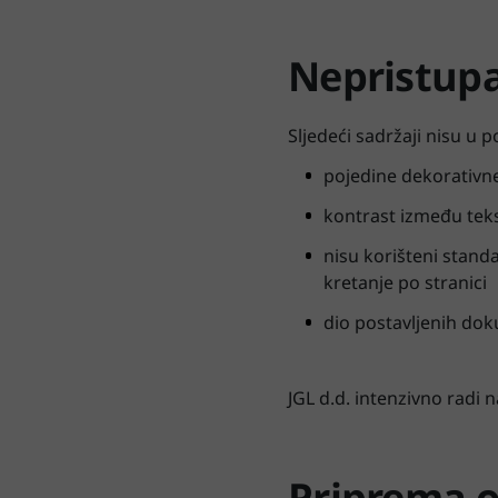
Nepristup
Sljedeći sadržaji nisu u 
pojedine dekorativne 
kontrast između teks
nisu korišteni stand
kretanje po stranici
dio postavljenih dok
JGL d.d. intenzivno radi
Priprema o