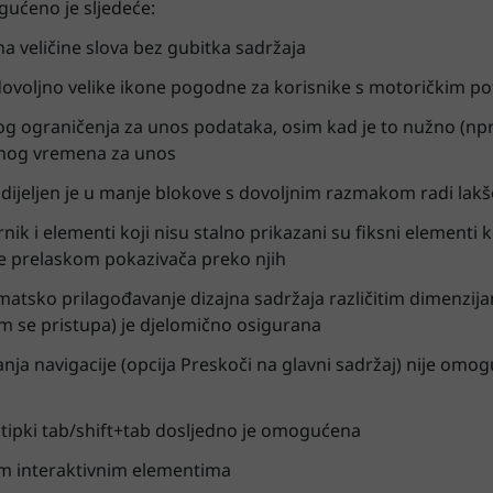
gućeno je sljedeće:
 veličine slova bez gubitka sadržaja
dovoljno velike ikone pogodne za korisnike s motoričkim 
 ograničenja za unos podataka, osim kad je to nužno (npr. 
jnog vremena za unos
odijeljen je u manje blokove s dovoljnim razmakom radi lakš
rnik i elementi koji nisu stalno prikazani su fiksni elementi ko
e prelaskom pokazivača preko njih
atsko prilagođavanje dizajna sadržaja različitim dimenzijam
m se pristupa) je djelomično osigurana
a navigacije (opcija Preskoči na glavni sadržaj) nije omo
 tipki tab/shift+tab dosljedno je omogućena
svim interaktivnim elementima