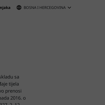
čnjaka
BOSNA I HERCEGOVINA
 skladu sa
je tijela
vo prenosi
pada 2016. o
327, 2. 12.