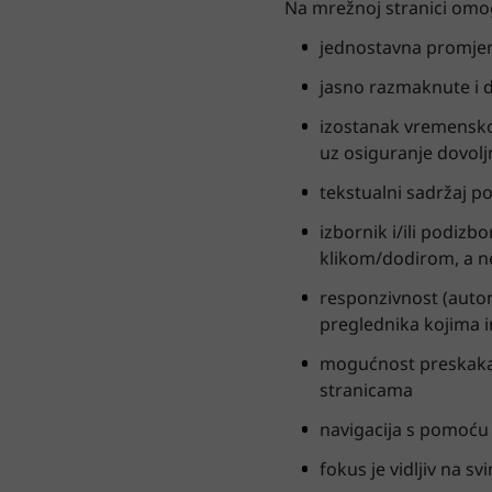
Na mrežnoj stranici omo
jednostavna promjena
jasno razmaknute i 
izostanak vremenskog
uz osiguranje dovol
tekstualni sadržaj p
izbornik i/ili podizbo
klikom/dodirom, a n
responzivnost (autom
preglednika kojima i
mogućnost preskakanj
stranicama
navigacija s pomoću
fokus je vidljiv na 