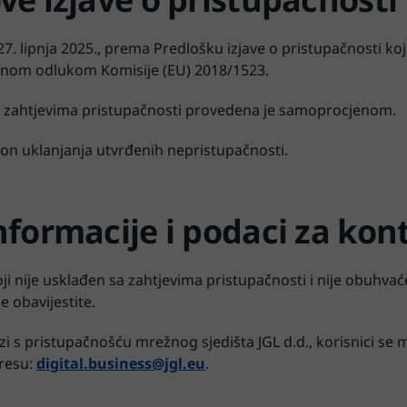
 27. lipnja 2025., prema Predlošku izjave o pristupačnosti koj
enom odlukom Komisije (EU) 2018/1523.
a zahtjevima pristupačnosti provedena je samoprocjenom.
akon uklanjanja utvrđenih nepristupačnosti.
nformacije i podaci za kon
oji nije usklađen sa zahtjevima pristupačnosti i nije obuhv
 obavijestite.
vezi s pristupačnošću mrežnog sjedišta JGL d.d., korisnici se
dresu:
digital.business@jgl.eu
.