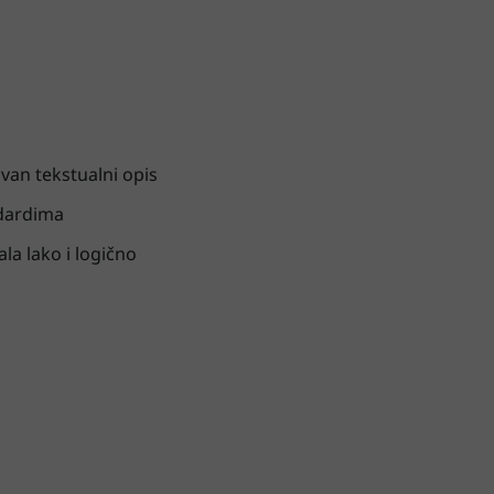
ovan tekstualni opis
ndardima
a lako i logično