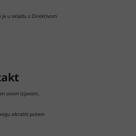
i je u skladu s Direktivom
takt
aćen ovom izjavom,
 mogu obratiti putem