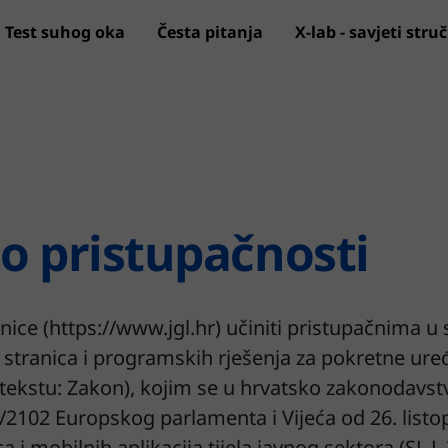
Test suhog oka
Česta pitanja
X-lab - savjeti stru
Preskoči na glavni sadržaj
 o pristupačnosti
anice (https://www.jgl.hr) učiniti pristupačnima u
stranica i programskih rješenja za pokretne uređa
u tekstu: Zakon), kojim se u hrvatsko zakonodavst
6/2102 Europskog parlamenta i Vijeća od 26. listo
 i mobilnih aplikacija tijela javnog sektora (SL L 