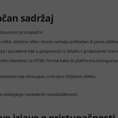
ačan sadržaj
potpunosti pristupačni:
slike, složene slike i ikone nemaju prikladan ili jasno oblik
ta i pozadine nije u potpunosti u skladu s propisanim sta
ardni elementi za HTML forme kako bi platforma omogućaval
umenata nije dostupan u strojno čitljivom obliku
 na uklanjanju navedenih neusklađenosti.
ve izjave o pristupačnosti