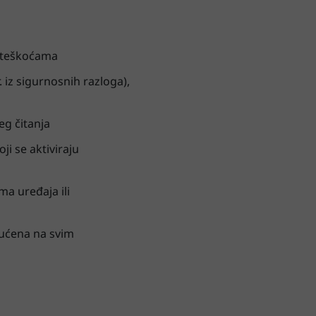
poteškoćama
iz sigurnosnih razloga),
eg čitanja
ji se aktiviraju
a uređaja ili
gućena na svim