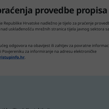
raćenja provedbe propis
je Republike Hrvatske nadležno je tijelo za praćenje prove
 nad usklađenošću mrežnih stranica tijela javnog sektora s
ćeg odgovora na obavijest ili zahtjev za povratne informaci
ti Povjereniku za informiranje na adresu elektroničke
istupinfo.hr
.