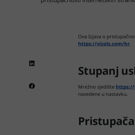
Ova Izjava o pristupačnos
https://vizols.com/hr
.
Stupanj us
Mrežno sjedište
https:/
navedene u nastavku.
Pristupača