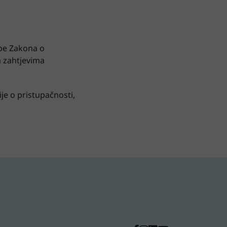
a
dbe Zakona o
a zahtjevima
je o pristupačnosti,