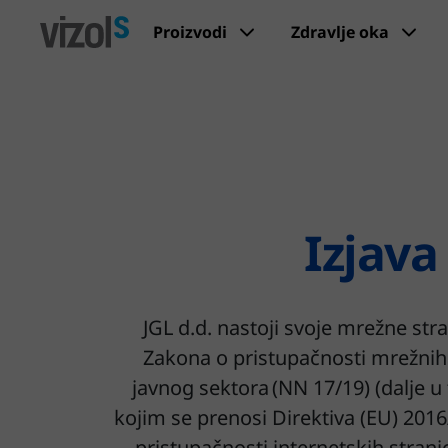
Proizvodi
Zdravlje oka
Izjava
JGL d.d. nastoji svoje mrežne str
Zakona o pristupačnosti mrežnih 
javnog sektora (NN 17/19) (dalje 
kojim se prenosi Direktiva (EU) 201
pristupačnosti internetskih stranica