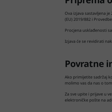
Ova izjava sastavljena je
(EU) 2019/882 i Provedb
Procjena usklađenosti s
Izjava će se revidirati n
Povratne i
Ako primijetite sadržaj k
molimo vas da nas o tome
Za sve upite i prijave u 
elektroničke pošte na a