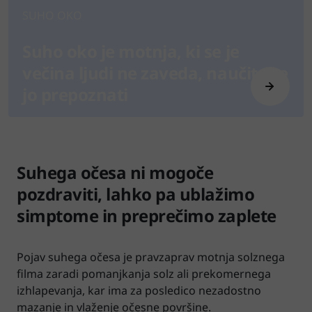
SUHO OKO
Suho oko je motnja, ki se je
večina ljudi ne zaveda, naučite se
jo prepoznati
Suhega očesa ni mogoče
pozdraviti, lahko pa ublažimo
simptome in preprečimo zaplete
Pojav suhega očesa je pravzaprav motnja solznega
filma zaradi pomanjkanja solz ali prekomernega
izhlapevanja, kar ima za posledico nezadostno
mazanje in vlaženje očesne površine.