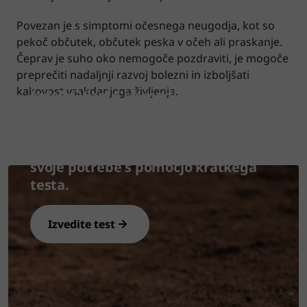
Povezan je s simptomi očesnega neugodja, kot so
pekoč občutek, občutek peska v očeh ali praskanje.
Čeprav je suho oko nemogoče pozdraviti, je mogoče
preprečiti nadaljnji razvoj bolezni in izboljšati
kakovost vsakdanjega življenja.
Izdelki Vizol S so medicinski
pripomočki, ki ponujajo različne
rešitve za težave s suhimi očmi.
Odkrijte najprimernejši izdelek za
svoje potrebe s pomočjo kratkega
testa.
Izvedite test