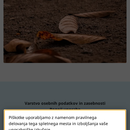
Varstvo osebnih podatkov in zasebnosti
Pogoji uporabe
Kontaktiraj nas
Piškotke uporabljamo z namenom pravilnega
Nastavitve piškotkov
delovanja tega spletnega mesta in izboljšanja vaše
uporabniške izkušnje.