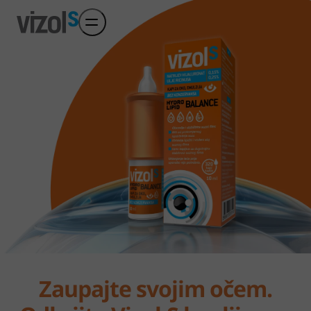
Preskoči na glavni sadržaj
Zaupajte svojim očem.