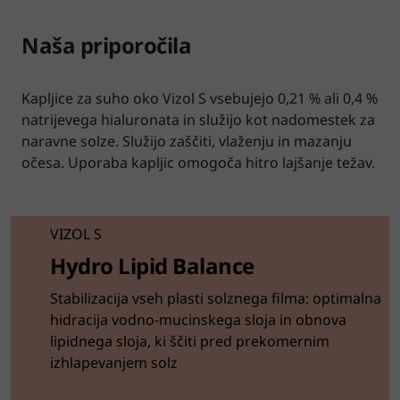
Naša priporočila
Kapljice za suho oko Vizol S vsebujejo 0,21 % ali 0,4 %
natrijevega hialuronata in služijo kot nadomestek za
naravne solze. Služijo zaščiti, vlaženju in mazanju
očesa. Uporaba kapljic omogoča hitro lajšanje težav.
VIZOL S
Hydro Lipid Balance
Stabilizacija vseh plasti solznega filma: optimalna
hidracija vodno-mucinskega sloja in obnova
lipidnega sloja, ki ščiti pred prekomernim
izhlapevanjem solz