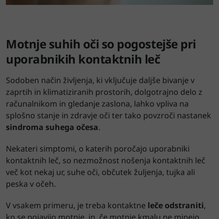
Motnje suhih oči so pogostejše pri
uporabnikih kontaktnih leč
Sodoben način življenja, ki vključuje daljše bivanje v
zaprtih in klimatiziranih prostorih, dolgotrajno delo z
računalnikom in gledanje zaslona, lahko vpliva na
splošno stanje in zdravje oči ter tako povzroči nastanek
sindroma suhega očesa
.
Nekateri simptomi, o katerih poročajo uporabniki
kontaktnih leč, so nezmožnost nošenja kontaktnih leč
več kot nekaj ur, suhe oči, občutek žuljenja, tujka ali
peska v očeh.
V vsakem primeru, je treba kontaktne
leče odstraniti
,
ko se pojavijo motnje, in, če motnje kmalu ne minejo,