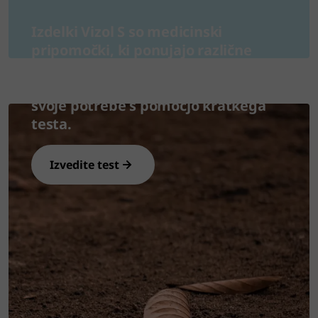
Izdelki Vizol S so medicinski
pripomočki, ki ponujajo različne
rešitve za težave s suhimi očmi.
Odkrijte najprimernejši izdelek za
svoje potrebe s pomočjo kratkega
testa.
Izvedite test