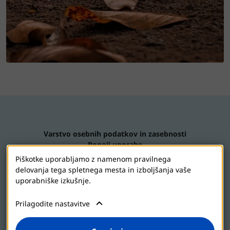
Varstvo osebnih podatkov in zasebnosti
Pogoji uporabe
Kontaktiraj nas
Piškotke uporabljamo z namenom pravilnega
Nastavitve piškotkov
delovanja tega spletnega mesta in izboljšanja vaše
uporabniške izkušnje.
Prilagodite nastavitve
2026 © Jadran-galenski laboratorij d.d.