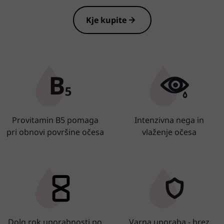
Kje kupite
Provitamin B5 pomaga
Intenzivna nega in
pri obnovi površine očesa
vlaženje očesa
Dolg rok uporabnosti po
Varna uporaba - brez