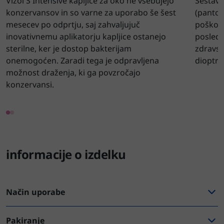
Vizol S Intensive kapljice za oko ne vsebujejo
Sestavi
konzervansov in so varne za uporabo še šest
(pantot
mesecev po odprtju, saj zahvaljujuč
poškodo
inovativnemu aplikatorju kapljice ostanejo
posledi
sterilne, ker je dostop bakterijam
zdravst
onemogoćen. Zaradi tega je odpravljena
dioptri
možnost draženja, ki ga povzročajo
konzervansi.
informacije o izdelku
Način uporabe
Pakiranje