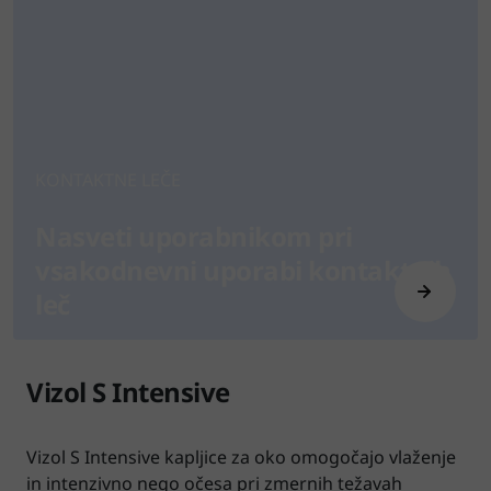
KONTAKTNE LEČE
Nasveti uporabnikom pri
vsakodnevni uporabi kontaktnih
leč
Vizol S Intensive
Vizol S Intensive kapljice za oko omogočajo vlaženje
in intenzivno nego očesa pri zmernih težavah