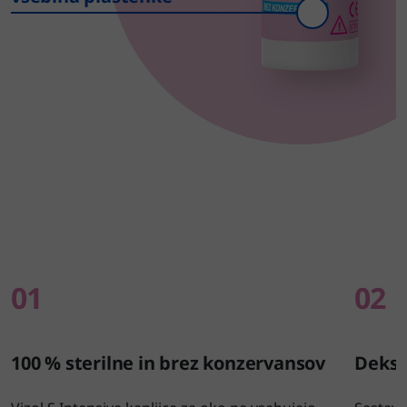
01
02
100 % sterilne in brez konzervansov
Deksp