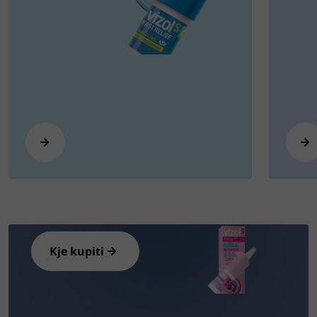
Ugotovite, kje kupiti Vizol S
Intensive
Kje kupiti