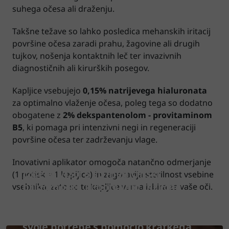
suhega očesa ali draženju.
Takšne težave so lahko posledica mehanskih iritacij
površine očesa zaradi prahu, žagovine ali drugih
tujkov, nošenja kontaktnih leč ter invazivnih
diagnostičnih ali kirurških posegov.
Kapljice vsebujejo
0,15% natrijevega hialuronata
za optimalno vlaženje očesa, poleg tega so dodatno
obogatene z
2% dekspantenolom - provitaminom
B5
, ki pomaga pri intenzivni negi in regeneraciji
površine očesa ter zadrževanju vlage.
Inovativni aplikator omogoča natančno odmerjanje
Izdelki Vizol S so medicinski
(1 potisk = 1 kapljica) in zagotavlja sterilnost vsebine
pripomočki, ki ponujajo različne
vsebnika, zato so te kapljice varna izbira za vaše oči.
rešitve za težave s suhimi očmi.
Odkrijte najprimernejši izdelek za
svoje potrebe s pomočjo kratkega