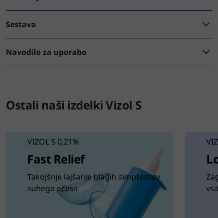
Sestava
Navodilo za uporabo
Ostali naši izdelki Vizol S
VIZOL S 0,21%
VI
Fast Relief
Lo
Takojšnje lajšanje blagih simptomov
Zag
suhega očesa
vs