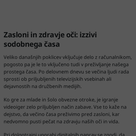
Zasloni in zdravje oči: izzivi
sodobnega časa
Veliko današnjih poklicev vključuje delo z računalnikom,
pogosto pa je le to vključeno tudi v preživljanje našega
prostega časa. Po delovnem dnevu se večina ljudi rada
sprosti ob priljubljenih televizijskih vsebinah ali
dejavnostih na družbenih medijih.
Ko gre za mlade in šolo obvezne otroke, je igranje
videoiger zelo priljubljen način zabave. Vse to kaže na
dejstvo, da večino časa preživimo pred zasloni, kar
nedvomno pusti pečat na zdravju naših oči in vida.
Pri dolgotrajni uporabi digitalnih naprav se zgodi, da