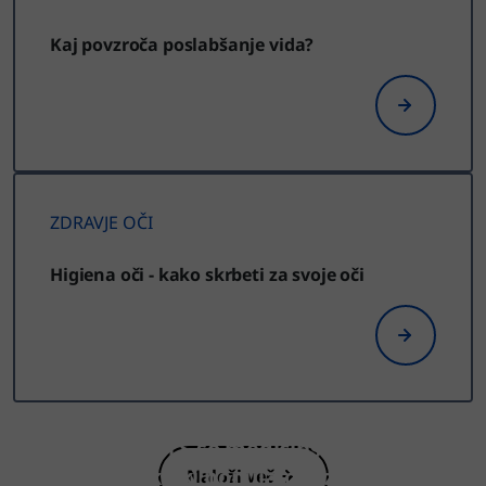
Kaj povzroča poslabšanje vida?
ZDRAVJE OČI
Higiena oči - kako skrbeti za svoje oči
Izdelki Vizol S so medicinski
pripomočki, ki ponujajo različne
Naloži več