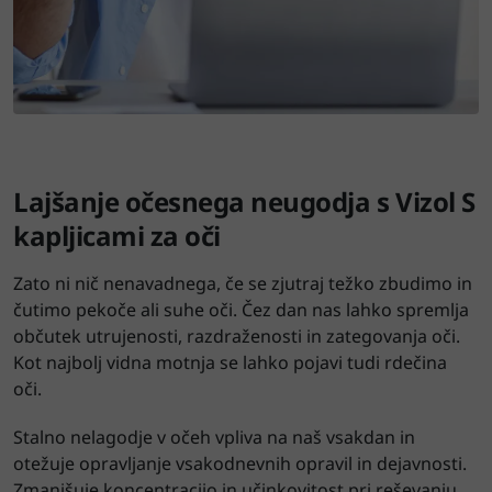
Lajšanje očesnega neugodja s Vizol S
kapljicami za oči
Zato ni nič nenavadnega, če se zjutraj težko zbudimo in
čutimo pekoče ali suhe oči. Čez dan nas lahko spremlja
občutek utrujenosti, razdraženosti in zategovanja oči.
Kot najbolj vidna motnja se lahko pojavi tudi rdečina
oči.
Stalno nelagodje v očeh vpliva na naš vsakdan in
otežuje opravljanje vsakodnevnih opravil in dejavnosti.
Zmanjšuje koncentracijo in učinkovitost pri reševanju