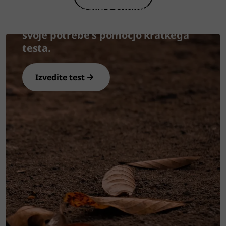
rešitve za težave s suhimi očmi.
Odkrijte najprimernejši izdelek za
svoje potrebe s pomočjo kratkega
testa.
Izvedite test