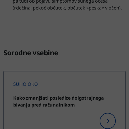
pa tudi ob pojavu simptomov suhega očesa
(rdečina, pekoč občutek, občutek »peska« v očeh).
Sorodne vsebine
SUHO OKO
Kako zmanjšati posledice dolgotrajnega
bivanja pred računalnikom