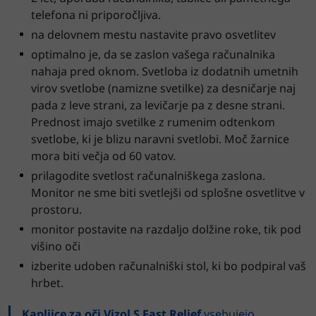
telefona ni priporočljiva.
na delovnem mestu nastavite pravo osvetlitev
optimalno je, da se zaslon vašega računalnika
nahaja pred oknom. Svetloba iz dodatnih umetnih
virov svetlobe (namizne svetilke) za desničarje naj
pada z leve strani, za levičarje pa z desne strani.
Prednost imajo svetilke z rumenim odtenkom
svetlobe, ki je blizu naravni svetlobi. Moč žarnice
mora biti večja od 60 vatov.
prilagodite svetlost računalniškega zaslona.
Monitor ne sme biti svetlejši od splošne osvetlitve v
prostoru.
monitor postavite na razdaljo dolžine roke, tik pod
višino oči
izberite udoben računalniški stol, ki bo podpiral vaš
hrbet.
Kapljice za oči Vizol S Fast Relief
vsebujejo