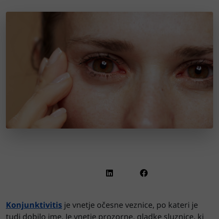
Konjunktivitis
je vnetje očesne veznice, po kateri je
tudi dobilo ime. Je vnetje prozorne, gladke sluznice, ki