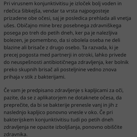
Pri virusnem konjunktivitisu je izloček bolj voden in
rdečica šibkejša, vendar ta vrsta najpogosteje
prizadene obe očesi, saj je posledica prehlada ali vnetja
ušes. Običajno mine brez posebnega zdravniškega
posega po treh do petih dneh, ker pa je nalezljiva
bolezen, je pomembno, da si obolela oseba ne deli
blazine ali brisače z drugo osebo. Ta razvada, ki je
precej pogosta med partnerji in otroki, lahko privede
do neuspešnosti antibiotičnega zdravljenja, ker bolnik
preko skupnih brisač ali posteljnine vedno znova
prihaja v stik z bakterijami.
Če vam je predpisano zdravljenje s kapljicami za oči,
pazite, da se z aplikatorjem ne dotaknete očesa, da
preprečite, da bi se bakterije prenesle vanj in jih z
naslednjo kapljico ponovno vnesle v oko. Če pri
bakterijskem konjunktivitisu tudi po petih dneh
zdravljenja ne opazite izboljšanja, ponovno obiščite
zdravnika.