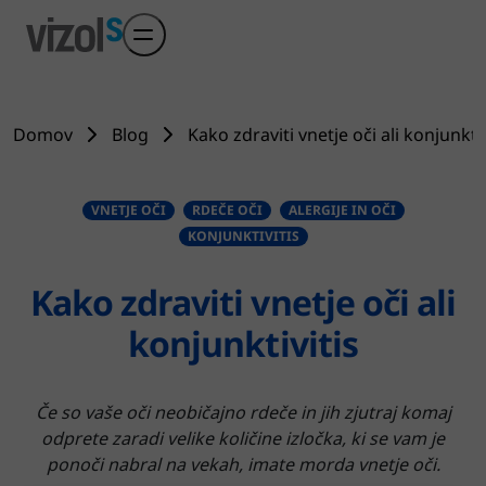
Preskoči na glavni sadržaj
Domov
Blog
Kako zdraviti vnetje oči ali konjunktiv
VNETJE OČI
RDEČE OČI
ALERGIJE IN OČI
KONJUNKTIVITIS
Kako zdraviti vnetje oči ali
konjunktivitis
Če so vaše oči neobičajno rdeče in jih zjutraj komaj
odprete zaradi velike količine izločka, ki se vam je
ponoči nabral na vekah, imate morda vnetje oči.