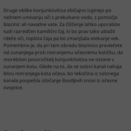
Druge oblike konjunktivitisa običajno izginejo po
nežnem umivanju oči s prekuhano vodo, s pomočjo
blazinic ali navadne vate. Za čiščenje lahko uporabite
tudi razredčen kamilični čaj, ki bo prav tako ublažil
rdeče oči, toplota čaja pa bo zmanjšala otekanje vek.
Pomembno je, da pri tem obredu blazinico prevlečete
od zunanjega proti notranjemu očesnemu kotičku, da
morebiten povzročitelj konjunktivitisa ne ostane v
zunanjem kotu. Glede na to, da se solzni kanal nahaja
blizu notranjega kota očesa, bo tekočina iz solznega
kanala pospešila izločanje škodljivih snovi iz očesne
ovojnice.