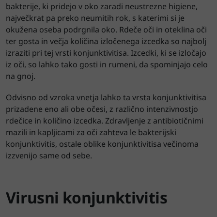
bakterije, ki pridejo v oko zaradi neustrezne higiene,
največkrat pa preko neumitih rok, s katerimi si je
okužena oseba podrgnila oko. Rdeče oči in oteklina oči
ter gosta in večja količina izločenega izcedka so najbolj
izraziti pri tej vrsti konjunktivitisa. Izcedki, ki se izločajo
iz oči, so lahko tako gosti in rumeni, da spominjajo celo
na gnoj.
Odvisno od vzroka vnetja lahko ta vrsta konjunktivitisa
prizadene eno ali obe očesi, z različno intenzivnostjo
rdečice in količino izcedka. Zdravljenje z antibiotičnimi
mazili in kapljicami za oči zahteva le bakterijski
konjunktivitis, ostale oblike konjunktivitisa večinoma
izzvenijo same od sebe.
Virusni konjunktivitis