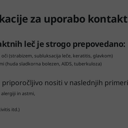
kacije za uporabo kontakt
ktnih leč je strogo prepovedano:
h oči (strabizem, subluksacija leče, keratitis, glavkom)
mi (huda sladkorna bolezen, AIDS, tuberkuloza)
 priporočljivo nositi v naslednjih primer
alergiji in astmi,
itis itd.)