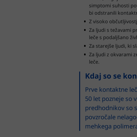
simptomi suhosti pov
bi odstranili kontakt
Z visoko občutljivos
Za ljudi s težavami p
leče s podaljšano živ
Za starejše ljudi, ki 
Za ljudi z okvarami z
leče.
Kdaj so se kon
Prve kontaktne leč
50 let pozneje so v
predhodnikov so se
povzročale nelagod
mehkega polimera, 