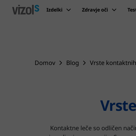
Izdelki
Zdravje oči
Tes
Domov
Blog
Vrste kontaktnih
Vrste
Kontaktne leče so odličen način 