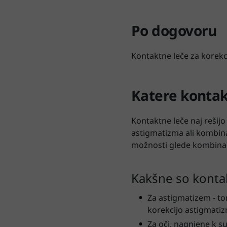
Po dogovoru
Kontaktne leče za korekc
Katere kontak
Kontaktne leče naj rešijo
astigmatizma ali kombinac
možnosti glede kombinacij
Kakšne so kontak
Za astigmatizem - to
korekcijo astigmati
Za oči, nagnjene k s