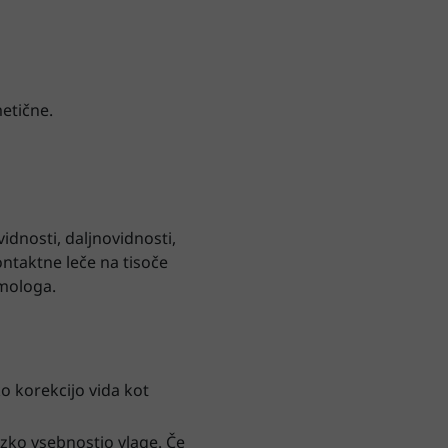
etične.
idnosti, daljnovidnosti,
ontaktne leče na tisoče
lmologa.
o korekcijo vida kot
zko vsebnostjo vlage. Če