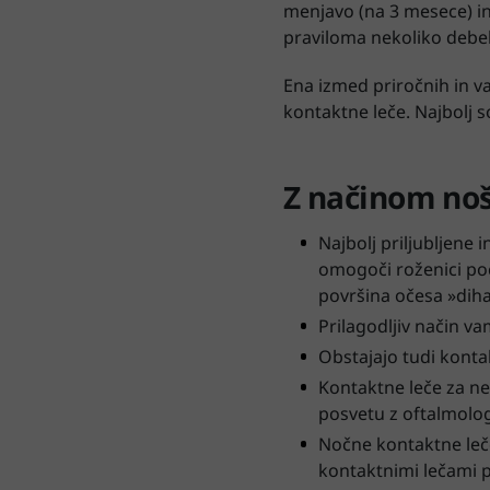
menjavo (na 3 mesece) in
praviloma nekoliko debel
Ena izmed priročnih in v
kontaktne leče. Najbolj s
Z načinom no
Najbolj priljubljene 
omogoči roženici poči
površina očesa »diha
Prilagodljiv način v
Obstajajo tudi kontak
Kontaktne leče za ne
posvetu z oftalmolo
Nočne kontaktne leče
kontaktnimi lečami p