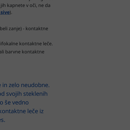
jih kapnete v oči, ne da
nsive
).
rbeli zanje) - kontaktne
 bifokalne kontaktne leče.
 ali barvne kontaktne
e in zelo neudobne.
od svojih steklenih
so še vedno
kontaktne leče iz
s.