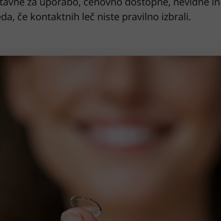
ostavne za uporabo, cenovno dostopne, nevidne in 
a, če kontaktnih leč niste pravilno izbrali.