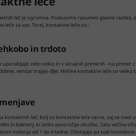
taktne leče
nih leč je ogromna. Poskusimo razumeti glavne razlike, da 
e leče za vas. Torej, kontaktne leče so::
hkobo in trdoto
e uporabljajo zelo redko in v skrajnih primerih - na primer 
obne, vendar trajajo dlje. Mehke kontaktne leče so veliko b
amenjave
a kontaktnih leč, bolj so kontaktne leče varne, saj se med 
dlin in bakterij, ki lahko povzročijo okužbo. Zato večina o
okom nošenja od 1 do 4 tedne. Obstajajo pa tudi kontaktne l