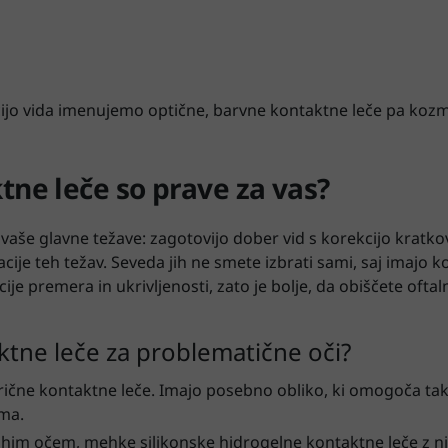
ijo vida imenujemo optične, barvne kontaktne leče pa kozm
tne leče so prave za vas?
 vaše glavne težave: zagotovijo dober vid s korekcijo kratkov
ije teh težav. Seveda jih ne smete izbrati sami, saj imajo k
e premera in ukrivljenosti, zato je bolje, da obiščete ofta
tne leče za problematične oči?
rične kontaktne leče. Imajo posebno obliko, ki omogoča tak
zma.
uhim očem, mehke silikonske hidrogelne kontaktne leče z ni