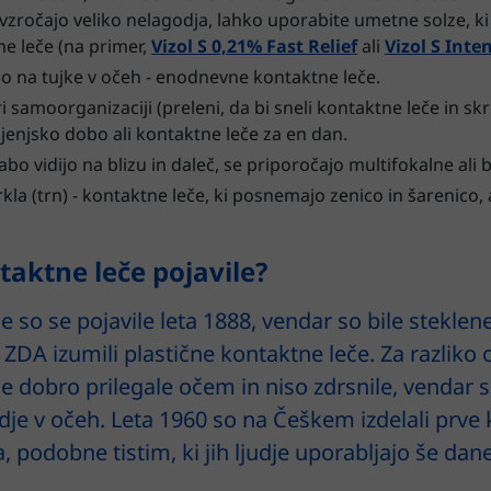
zročajo veliko nelagodja, lahko uporabite umetne solze, ki 
ne leče (na primer,
Vizol S 0,21% Fast Relief
ali
Vizol S Inte
tjo na tujke v očeh - enodnevne kontaktne leče.
ri samoorganizaciji (preleni, da bi sneli kontaktne leče in sk
ljenjsko dobo ali kontaktne leče za en dan.
slabo vidijo na blizu in daleč, se priporočajo multifokalne ali
rkla (trn) - kontaktne leče, ki posnemajo zenico in šarenico,
taktne leče pojavile?
e so se pojavile leta 1888, vendar so bile steklen
 ZDA izumili plastične kontaktne leče. Za razliko 
 dobro prilegale očem in niso zdrsnile, vendar 
je v očeh. Leta 1960 so na Češkem izdelali prve 
podobne tistim, ki jih ljudje uporabljajo še dane