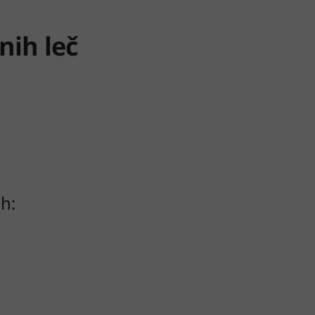
nih leč
ih: