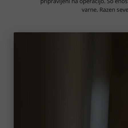
pripravljeni na operacijo. So en
varne. Razen seved