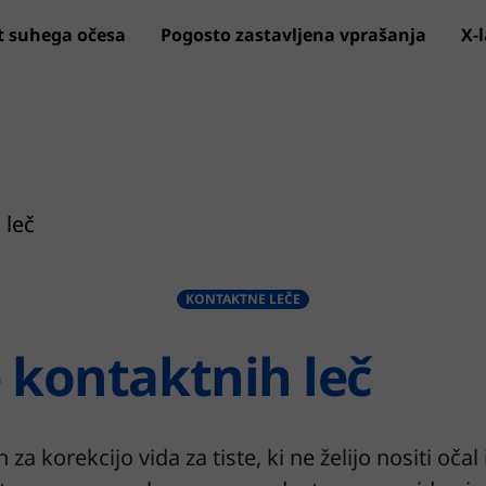
t suhega očesa
Pogosto zastavljena vprašanja
X-
Preskoči na glavni sadržaj
 leč
KONTAKTNE LEČE
 kontaktnih leč
za korekcijo vida za tiste, ki ne želijo nositi očal 