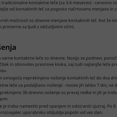
 tradicionalne kontaktne leče (za 3-6 mesecev) - cenovno s
ejše od kontaktnih leč za pogosto načrtovano menjavo in z
arnih možnosti so dnevne menjave kontaktnih leč. Kot že i
o primerne za ljudi z občutljivimi očmi.
šenja
in varne kontaktne leče so dnevne. Nosijo se podnevi, ponoči
tek in obnovitev presnove kisika, saj tudi najtanjše leče pr
la«.
am omogoča neprekinjeno nošenje kontaktnih leč do dva dni
tne leče za podaljšano nošenje - nosite jih lahko 7 dni, ne da
prekinjeno 30-dnevno nošenje so precej redke in jih je treba
gom.
 je treba namestiti pred spanjem in odstraniti zjutraj. Po 8
roizvajalec uporabniku obljublja popoln vid ves dan.