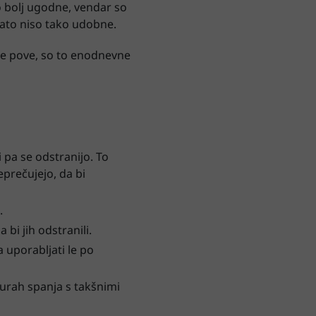
o bolj ugodne, vendar so
ato niso tako udobne.
me pove, so to enodnevne
 pa se odstranijo. To
eprečujejo, da bi
.
 bi jih odstranili.
 uporabljati le po
 urah spanja s takšnimi