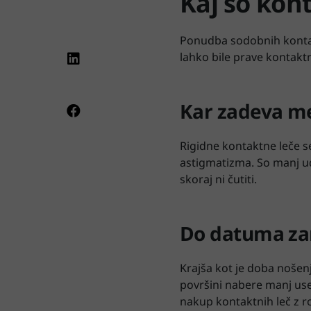
Kaj so kon
Ponudba sodobnih kontakt
lahko bile prave kontaktn
Kar zadeva me
Rigidne kontaktne leče s
astigmatizma. So manj ud
skoraj ni čutiti.
Do datuma z
Krajša kot je doba nošenj
površini nabere manj use
nakup kontaktnih leč z r