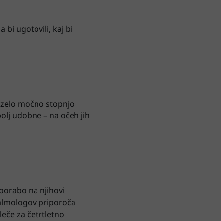
bi ugotovili, kaj bi
z zelo močno stopnjo
olj udobne – na očeh jih
uporabo na njihovi
ftalmologov priporoča
eče za četrtletno