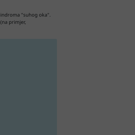
 sindroma "suhog oka".
(na primjer,