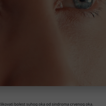
zlikovati bolest suhog oka od sindroma crvenog oka.