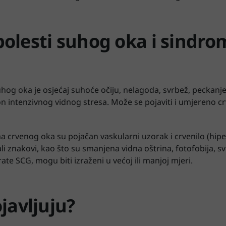
olesti suhog oka i sindr
uhog oka je osjećaj suhoće očiju, nelagoda, svrbež, peckanje, 
n intenzivnog vidnog stresa. Može se pojaviti i umjereno cr
 crvenog oka su pojačan vaskularni uzorak i crvenilo (hiper
ali znakovi, kao što su smanjena vidna oštrina, fotofobija, s
ate SCG, mogu biti izraženi u većoj ili manjoj mjeri.
javljuju?