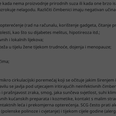
e kada nema proizvodnje prirodnih suza ili kada one brzo is
zrokuje nelagodu. Različiti čimbenici imaju negativan učinak 
pterećenje (rad na računalu, korištenje gadgeta, čitanje pr
esti, kao što su dijabetes melitus, hipotireoza itd.;
nih i lokalnih lijekova;
ža u tijelu žene tijekom trudnoće, dojenja i menopauze;
čima;
mikro cirkulacijski poremećaj koji se očituje jakim širenjem
avilu se javlja pod utjecajem iritirajućih neinfektivnih čimben
i prašnjavost zraka, smog, jaka sunčeva svjetlost, suhi klim
vnih kućanskih preparata i kozmetike, kontakt s malim str
aktnih leća i prekomjerna opterećenja. SCG često prati alerg
i (polenske polinoze i cvjetanje) i tijekom cijele godine (aler