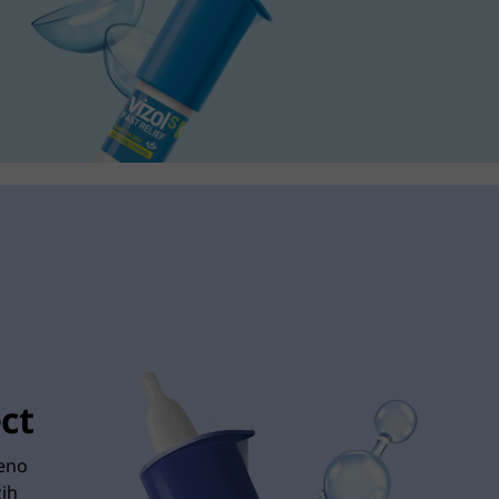
ct
eno
žih