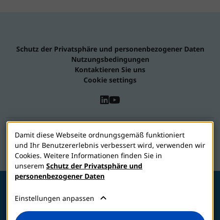
Schutz der Privatsphäre und personenbezogener Daten
Nutzungsbedingungen
Kontaktieren Sie uns
Cookie settings
2026 © Jadran-galenski laboratorij d.d.
Damit diese Webseite ordnungsgemäß funktioniert
und Ihr Benutzererlebnis verbessert wird, verwenden wir
Vizol S gehört zur JGL-Familie
Cookies. Weitere Informationen finden Sie in
unserem
Schutz der Privatsphäre und
personenbezogener Daten
Einstellungen anpassen
MEDIZINPRODUKT. Zu Risiken und
Nebenwirkungen lesen Sie die Packungsbeilage