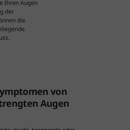
ie Ihren Augen
g der
önnen die
eliegende
uss.
Symptomen von
trengten Augen
nde, müde, brennende oder