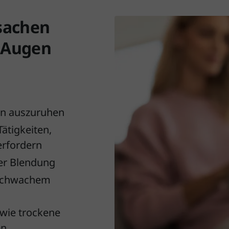
sachen
 Augen
en auszuruhen
ätigkeiten,
erfordern
der Blendung
 schwachem
wie trockene
en