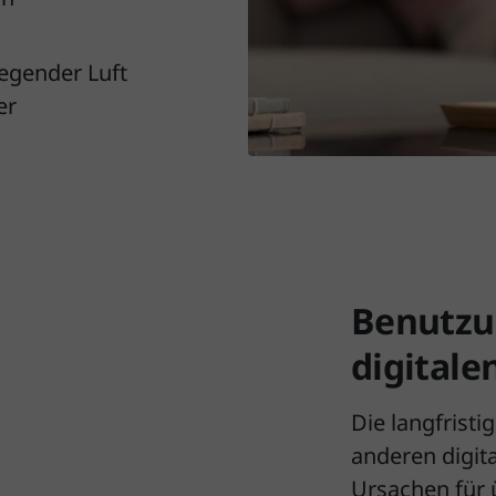
wegender Luft
er
Benutzu
digitale
Die langfrist
anderen digita
Ursachen für 