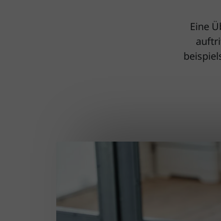
Eine Ü
auftr
beispie