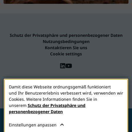
Schutz der Privatsphäre und personenbezogener Daten
Nutzungsbedingungen
Kontaktieren Sie uns
Cookie settings
2026 © Jadran-galenski laboratorij d.d.
Damit diese Webseite ordnungsgemäß funktioniert
und Ihr Benutzererlebnis verbessert wird, verwenden wir
Vizol S gehört zur JGL-Familie
Cookies. Weitere Informationen finden Sie in
unserem
Schutz der Privatsphäre und
personenbezogener Daten
Einstellungen anpassen
MEDIZINPRODUKT. Zu Risiken und