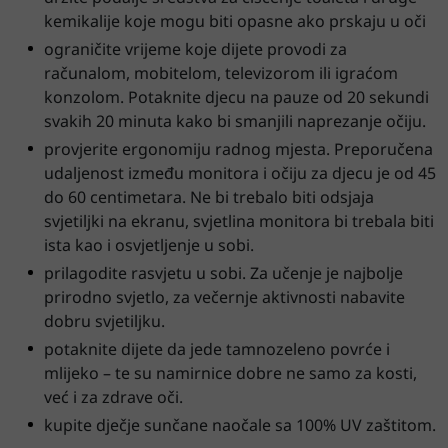
kemikalije koje mogu biti opasne ako prskaju u oči
ograničite vrijeme koje dijete provodi za
računalom, mobitelom, televizorom ili igraćom
konzolom. Potaknite djecu na pauze od 20 sekundi
svakih 20 minuta kako bi smanjili naprezanje očiju.
provjerite ergonomiju radnog mjesta. Preporučena
udaljenost između monitora i očiju za djecu je od 45
do 60 centimetara. Ne bi trebalo biti odsjaja
svjetiljki na ekranu, svjetlina monitora bi trebala biti
ista kao i osvjetljenje u sobi.
prilagodite rasvjetu u sobi. Za učenje je najbolje
prirodno svjetlo, za večernje aktivnosti nabavite
dobru svjetiljku.
potaknite dijete da jede tamnozeleno povrće i
mlijeko – te su namirnice dobre ne samo za kosti,
već i za zdrave oči.
kupite dječje sunčane naočale sa 100% UV zaštitom.