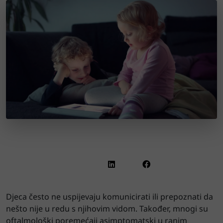
Djeca često ne uspijevaju komunicirati ili prepoznati da
nešto nije u redu s njihovim vidom. Također, mnogi su
oftalmološki poremećaji asimptomatski u ranim