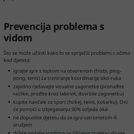
Prevencija problema s
vidom
Što se može učiniti kako bi se spriječili problemi s očima
kod djeteta:
igrajte igre s loptom na otvorenom (frizbi, ping-
pong, tenis) za treniranje koordinacije oko-ruka
zajedno rješavajte vizualne zagonetke (pronađite
razlike, prođite kroz labirint, dovršite zagonetku)
kupite naočale za sport (hokej, tenis, košarku). Oni
će pomoći u izbjegavanju 90% ozljeda oka
ne dopustite djetetu da se igra vatrometom ili
oružjem
držite podalje sredstva za čišćenje toaleta i druge