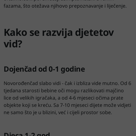
fazama, što otežava njihovo prepoznavanje i liječenje.
Kako se razvija djetetov
vid?
Dojenčad od 0-1 godine
Novorođenčad slabo vidi - čak i izbliza vide mutno. Od 6
tjedana starosti bebine oči mogu razlikovati majčino
lice od velikih igračaka, a od 4-6 mjeseci očima prate
objekte koji se kreću. Sa 7-10 mjeseci dijete može vidjeti
ne samo što je u blizini, već i cijeli prostor sobe.
Djeca 1-2 god