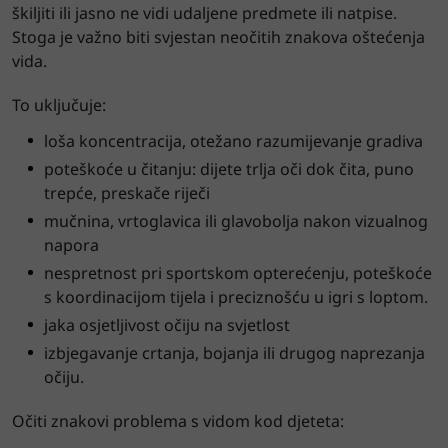
škiljiti ili jasno ne vidi udaljene predmete ili natpise.
Stoga je važno biti svjestan neočitih znakova oštećenja
vida.
To uključuje:
loša koncentracija, otežano razumijevanje gradiva
poteškoće u čitanju: dijete trlja oči dok čita, puno
trepće, preskače riječi
mučnina, vrtoglavica ili glavobolja nakon vizualnog
napora
nespretnost pri sportskom opterećenju, poteškoće
s koordinacijom tijela i preciznošću u igri s loptom.
jaka osjetljivost očiju na svjetlost
izbjegavanje crtanja, bojanja ili drugog naprezanja
očiju.
Očiti znakovi problema s vidom kod djeteta: