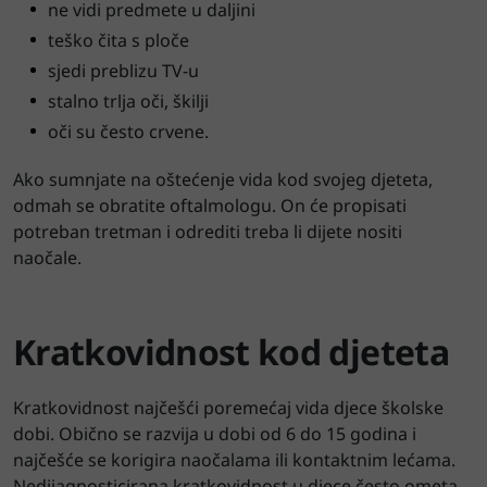
ne vidi predmete u daljini
teško čita s ploče
sjedi preblizu TV-u
stalno trlja oči, škilji
oči su često crvene.
Ako sumnjate na oštećenje vida kod svojeg djeteta,
odmah se obratite oftalmologu. On će propisati
potreban tretman i odrediti treba li dijete nositi
naočale.
Kratkovidnost kod djeteta
Kratkovidnost najčešći poremećaj vida djece školske
dobi. Obično se razvija u dobi od 6 do 15 godina i
najčešće se korigira naočalama ili kontaktnim lećama.
Nedijagnosticirana kratkovidnost u djece često ometa