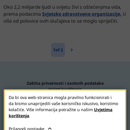
Oko 2,2 milijarde ljudi u svijetu živi s oštećenjima vida,
prema podacima
Svjetske zdravstvene organizacije.
U
više od polovice ovih slučajeva to se moglo spriječiti.
1
of 2
Zaštita privatnosti i osobnih podataka
Uvjeti korištenja
Izjava o pristupačnosti
Da bi ova web-stranica mogla pravilno funkcionirati i
Kontaktirajte nas
da bismo unaprijedili vaše korisničko iskustvo, koristimo
Postavke kolačića
kolačiće. Više informacija potražite u našim
Uvjetima
korištenja
.
Prilagodi postavke