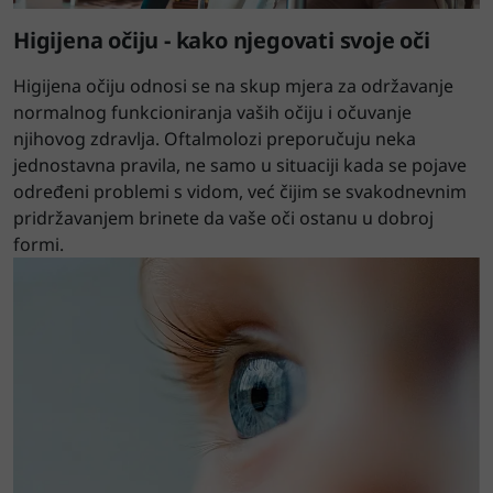
Higijena očiju - kako njegovati svoje oči
Higijena očiju odnosi se na skup mjera za održavanje
normalnog funkcioniranja vaših očiju i očuvanje
njihovog zdravlja. Oftalmolozi preporučuju neka
jednostavna pravila, ne samo u situaciji kada se pojave
određeni problemi s vidom, već čijim se svakodnevnim
pridržavanjem brinete da vaše oči ostanu u dobroj
formi.