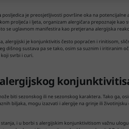
s
posljedica je preosjetljivosti površine oka na potencijalne
ekom proljeća i ljeta, organizam alergičara prepoznaje kao st
što se uglavnom manifestira kao pretjerana alergijska reakci
alergijski je konjunktivitis često popraćen i rinitisom, sl
 dišnog sustava pa se tako, osim sa suznim i iritiranim oči
oji svrbi i curi.
alergijskog konjunktivitis
 može biti sezonskog ili ne sezonskog karaktera. Tako ga, os
ih biljaka, mogu izazvati i alergije na grinje ili životinjsku
tanja, i u borbi s alergijskim konjunktivitisom važnu ulogu 