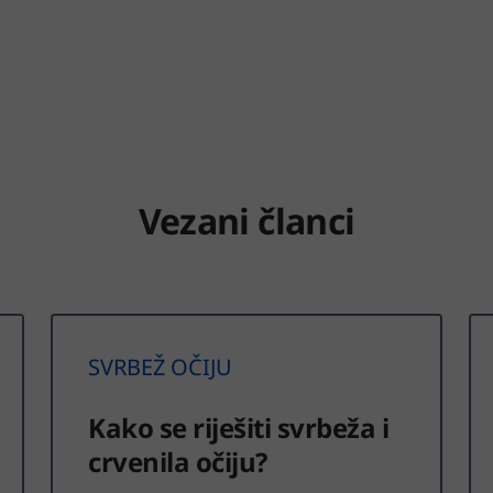
Vezani članci
SVRBEŽ OČIJU
Kako se riješiti svrbeža i
crvenila očiju?