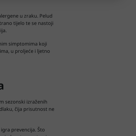
 alergene u zraku. Pelud
rano tijelo te se nastoji
ja.
ičnim simptomima koji
ma, u proljeće i ljetno
a
im sezonski izraženih
 dlaku, čija prisutnost ne
igra prevencija. Što