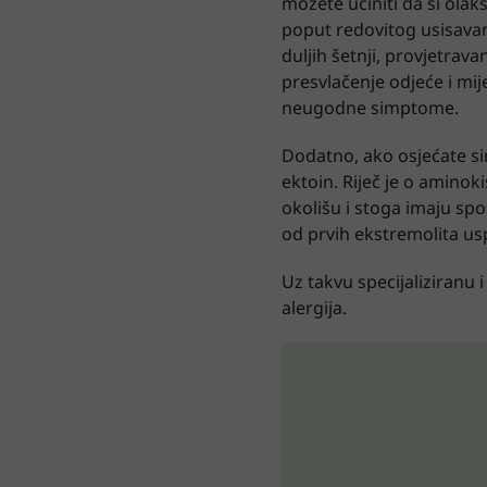
možete učiniti da si olak
poput redovitog usisava
duljih šetnji, provjetrav
presvlačenje odjeće i mi
neugodne simptome.
Dodatno, ako osjećate sim
ektoin. Riječ je o aminok
okolišu i stoga imaju spo
od prvih ekstremolita usp
Uz takvu specijaliziranu i
alergija.