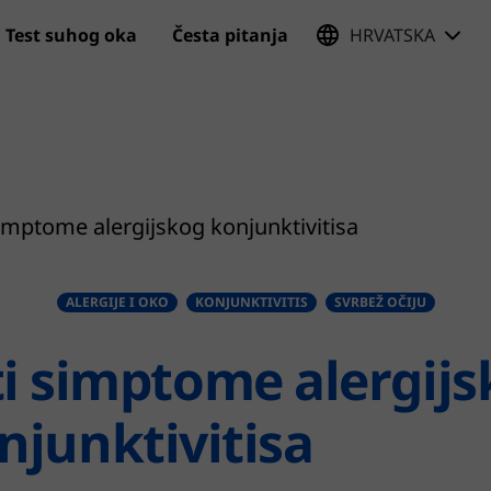
Test suhog oka
Česta pitanja
HRVATSKA
Preskoči na glavni sadržaj
imptome alergijskog konjunktivitisa
ALERGIJE I OKO
KONJUNKTIVITIS
SVRBEŽ OČIJU
i simptome alergij
njunktivitisa