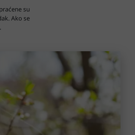
opraćene su
edak. Ako se
.