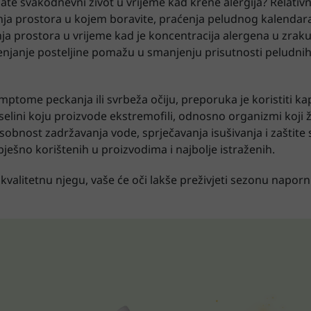
šate svakodnevni život u vrijeme kad krene alergija? Relativ
nja prostora u kojem boravite, praćenja peludnog kalendar
anja prostora u vrijeme kad je koncentracija alergena u zrak
jenjanje posteljine pomažu u smanjenju prisutnosti peludni
ptome peckanja ili svrbeža očiju, preporuka je koristiti kap
iselini koju proizvode ekstremofili, odnosno organizmi koji 
sobnost zadržavanja vode, sprječavanja isušivanja i zaštite s
ješno korištenih u proizvodima i najbolje istraženih.
 kvalitetnu njegu, vaše će oči lakše preživjeti sezonu napornih