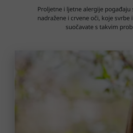
Proljetne i ljetne alergije pogađaj
nadražene i crvene oči, koje svrbe i
suočavate s takvim probl