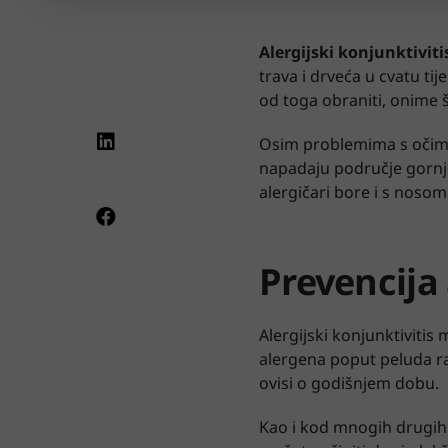
Alergijski konjunktiviti
trava i drveća u cvatu tij
od toga obraniti, onime 
Osim problemima s očima, 
napadaju područje gornjeg
alergičari bore i s nosom k
Prevencija 
Alergijski konjunktivitis
alergena poput peluda razn
ovisi o godišnjem dobu.
Kao i kod mnogih drugih s