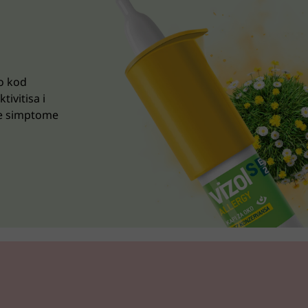
o kod
tivitisa i
će simptome