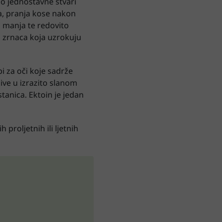
no jednostavne stvari
a, pranja kose nakon
u manja te redovito
h zrnaca koja uzrokuju
i za oči koje sadrže
žive u izrazito slanom
tanica. Ektoin je jedan
 proljetnih ili ljetnih