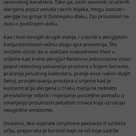
sezonskog karaktera. Tako ga, osim sezonski izraženih
alergena poput peluda raznih biljaka, mogu izazvati i
alergije na grinje ili životinjsku dlaku, čija prisutnost ne
ovisi o godišnjem dobu.
Kao i kod mnogih drugih stanja, i u borbi s alergijskim
konjunktivitisom važnu ulogu igra prevencija. Što
možete učiniti da si olakšate svakodnevni život u
vrijeme kad krene alergija? Relativno jednostavne stvari
poput redovitog usisavanja prostora u kojem boravite,
praćenja peludnog kalendara, pranja kose nakon duljih
šetnji, provjetravanja prostora u vrijeme kad je
koncentracija alergena u zraku manja te redovito
presvlačenje odjeće i mijenjanje posteljine pomažu u
smanjenju prisutnosti peludnih zrnaca koja uzrokuju
neugodne simptome.
Dodatno, ako osjećate simptome peckanja ili svrbeža
očiju, preporuka je koristiti kapi za oči koje sadrže