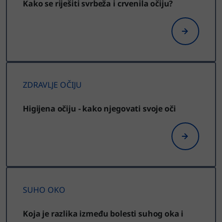
Kako se riješiti svrbeža i crvenila očiju?
ZDRAVLJE OČIJU
Higijena očiju - kako njegovati svoje oči
SUHO OKO
Koja je razlika između bolesti suhog oka i