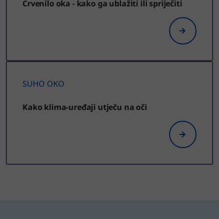
Crvenilo oka - kako ga ublažiti ili spriječiti
SUHO OKO
Kako klima-uređaji utječu na oči