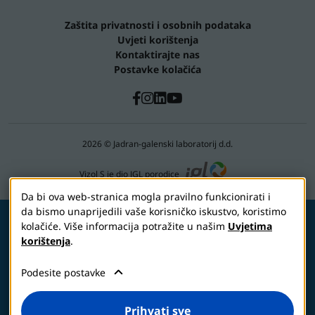
Zaštita privatnosti i osobnih podataka
Uvjeti korištenja
Kontaktirajte nas
Postavke kolačića
2026 © Jadran-galenski laboratorij d.d.
Vizol S je dio JGL porodice
Da bi ova web-stranica mogla pravilno funkcionirati i
da bismo unaprijedili vaše korisničko iskustvo, koristimo
kolačiće. Više informacija potražite u našim
Uvjetima
korištenja
.
Prije upotrebe pažljivo pročitati uputstvo o
medicinskom sredstvu. Za obavijest o
Podesite postavke
indikacijama, mjerama opreza i neželjenim
dejstvima medicinskog sredstva posavjetujte se
sa ljekarom ili farmaceutom.
Prihvati sve