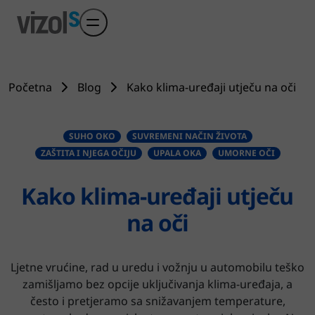
Preskoči na glavni sadržaj
Početna
Blog
Kako klima-uređaji utječu na oči
SUHO OKO
SUVREMENI NAČIN ŽIVOTA
ZAŠTITA I NJEGA OČIJU
UPALA OKA
UMORNE OČI
Kako klima-uređaji utječu
na oči
Ljetne vrućine, rad u uredu i vožnju u automobilu teško
zamišljamo bez opcije uključivanja klima-uređaja, a
često i pretjeramo sa snižavanjem temperature,