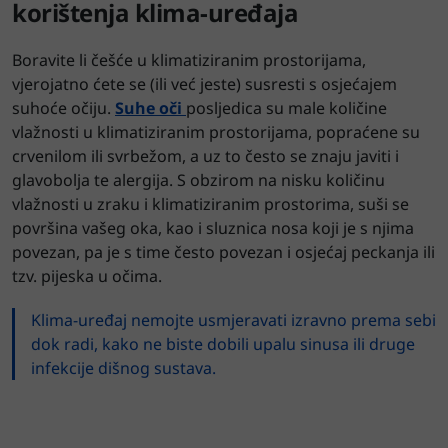
korištenja klima-uređaja
Boravite li češće u klimatiziranim prostorijama,
vjerojatno ćete se (ili već jeste) susresti s osjećajem
suhoće očiju.
Suhe oči
posljedica su male količine
vlažnosti u klimatiziranim prostorijama, popraćene su
crvenilom ili svrbežom, a uz to često se znaju javiti i
glavobolja te alergija. S obzirom na nisku količinu
vlažnosti u zraku i klimatiziranim prostorima, suši se
površina vašeg oka, kao i sluznica nosa koji je s njima
povezan, pa je s time često povezan i osjećaj peckanja ili
tzv. pijeska u očima.
Klima-uređaj nemojte usmjeravati izravno prema sebi
dok radi, kako ne biste dobili upalu sinusa ili druge
infekcije dišnog sustava.