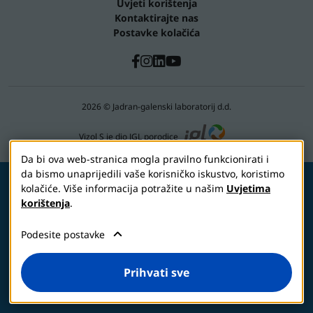
Uvjeti korištenja
Kontaktirajte nas
Postavke kolačića
2026 © Jadran-galenski laboratorij d.d.
Vizol S je dio JGL porodice
Da bi ova web-stranica mogla pravilno funkcionirati i
da bismo unaprijedili vaše korisničko iskustvo, koristimo
kolačiće. Više informacija potražite u našim
Uvjetima
korištenja
.
Prije upotrebe pažljivo pročitati uputstvo o
medicinskom sredstvu. Za obavijest o
Podesite postavke
indikacijama, mjerama opreza i neželjenim
dejstvima medicinskog sredstva posavjetujte se
sa ljekarom ili farmaceutom.
Prihvati sve