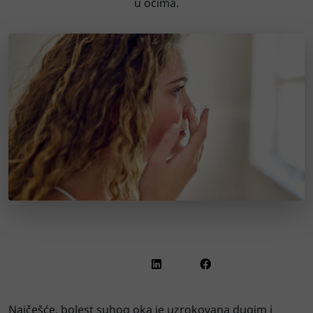
u očima.
Najčešće, bolest suhog oka je uzrokovana dugim i