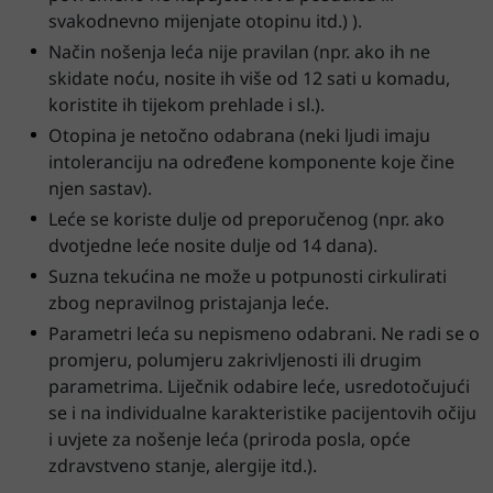
svakodnevno mijenjate otopinu itd.) ).
Način nošenja leća nije pravilan (npr. ako ih ne
skidate noću, nosite ih više od 12 sati u komadu,
koristite ih tijekom prehlade i sl.).
Otopina je netočno odabrana (neki ljudi imaju
intoleranciju na određene komponente koje čine
njen sastav).
Leće se koriste dulje od preporučenog (npr. ako
dvotjedne leće nosite dulje od 14 dana).
Suzna tekućina ne može u potpunosti cirkulirati
zbog nepravilnog pristajanja leće.
Parametri leća su nepismeno odabrani. Ne radi se o
promjeru, polumjeru zakrivljenosti ili drugim
parametrima. Liječnik odabire leće, usredotočujući
se i na individualne karakteristike pacijentovih očiju
i uvjete za nošenje leća (priroda posla, opće
zdravstveno stanje, alergije itd.).