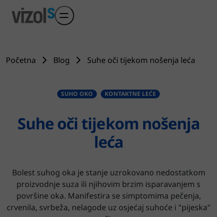
Preskoči na glavni sadržaj
Početna
Blog
Suhe oči tijekom nošenja leća
SUHO OKO
KONTAKTNE LEĆE
Suhe oči tijekom nošenja
leća
Bolest suhog oka je stanje uzrokovano nedostatkom
proizvodnje suza ili njihovim brzim isparavanjem s
površine oka. Manifestira se simptomima pečenja,
crvenila, svrbeža, nelagode uz osjećaj suhoće i "pijeska"