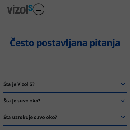
Preskoči na glavni sadržaj
Često postavljana pitanja
Šta je Vizol S?
Šta je suvo oko?
Šta uzrokuje suvo oko?