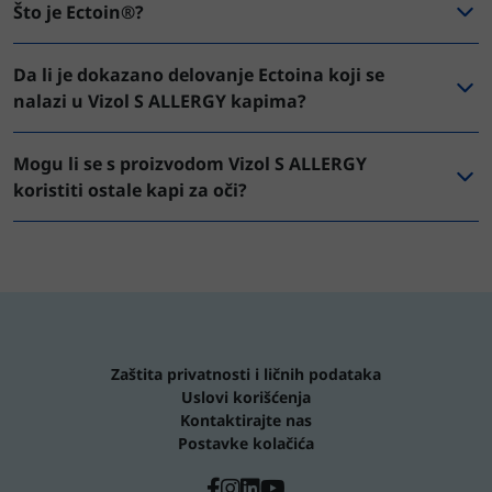
Što je Ectoin®?
Da li je dokazano delovanje Ectoina koji se
nalazi u Vizol S ALLERGY kapima?
Mogu li se s proizvodom Vizol S ALLERGY
koristiti ostale kapi za oči?
Zaštita privatnosti i ličnih podataka
Uslovi korišćenja
Kontaktirajte nas
Postavke kolačića