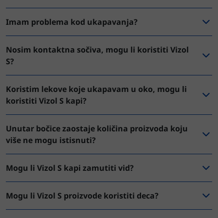
Imam problema kod ukapavanja?
Nosim kontaktna sočiva, mogu li koristiti Vizol
S?
Koristim lekove koje ukapavam u oko, mogu li
koristiti Vizol S kapi?
Unutar bočice zaostaje količina proizvoda koju
više ne mogu istisnuti?
Mogu li Vizol S kapi zamutiti vid?
Mogu li Vizol S proizvode koristiti deca?