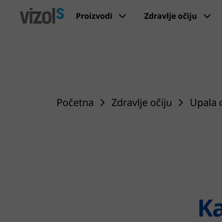
Proizvodi
Zdravlje očiju
Početna
Zdravlje očiju
Upala 
Ka