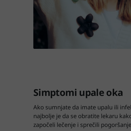
Simptomi upale oka
Ako sumnjate da imate upalu ili infe
najbolje je da se obratite lekaru kak
započeli lečenje i sprečili pogoršanje 