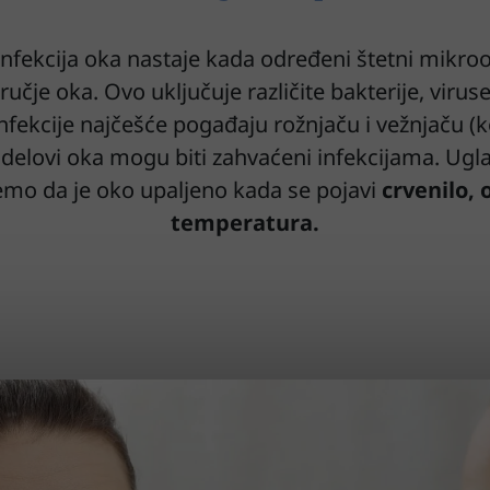
 infekcija oka nastaje kada određeni štetni mikr
čje oka. Ovo uključuje različite bakterije, viruse, 
Infekcije najčešće pogađaju rožnjaču i vežnjaču (k
i delovi oka mogu biti zahvaćeni infekcijama. U
emo da je oko upaljeno kada se pojavi
crvenilo, o
temperatura.