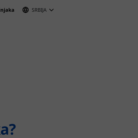
učnjaka
SRBIJA
ka?