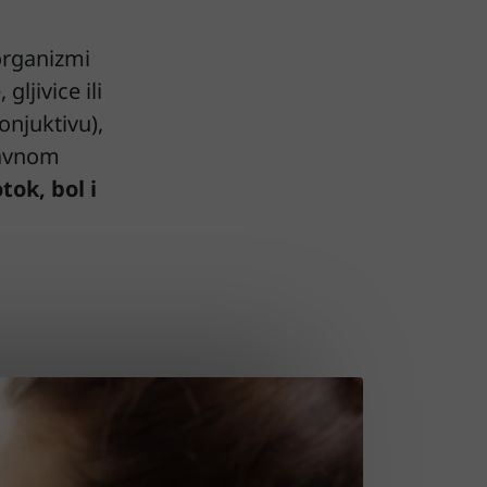
oorganizmi
gljivice ili
onjuktivu),
glavnom
tok, bol i