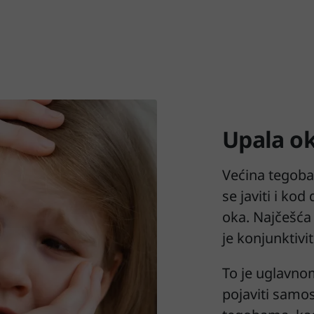
Upala o
Većina tegoba
se javiti i kod 
oka. Najčešća
je konjunktivit
To je uglavn
pojaviti samos