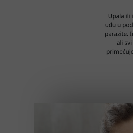
Upala ili
uđu u podru
parazite. 
ali sv
primećuj