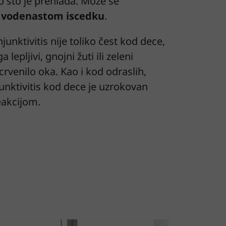
 što je prehlada. Može se
o
vodenastom iscedku
.
junktivitis nije toliko čest kod dece,
 lepljivi, gnojni žuti ili zeleni
 crvenilo oka. Kao i kod odraslih,
junktivitis kod dece je uzrokovan
eakcijom.