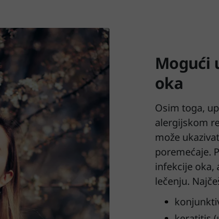
Mogući u
oka
Osim toga, up
alergijskom r
može ukazivat
poremećaje. Po
infekcije oka, 
lečenju. Najčeš
konjunkti
keratitis 