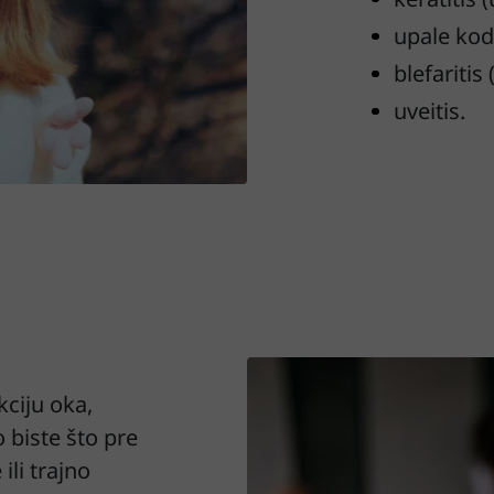
upale kod
blefaritis
uveitis.
kciju oka,
o biste što pre
ili trajno