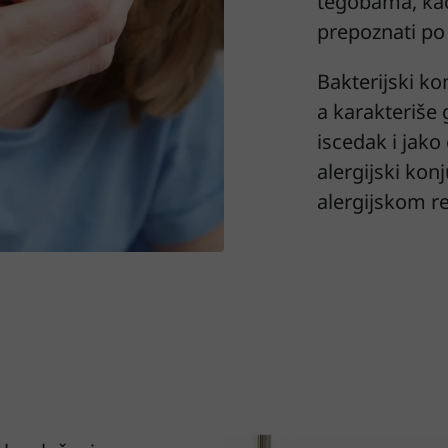
tegobama, kao
prepoznati p
Bakterijski kon
a karakteriše ga
iscedak i jako
alergijski kon
alergijskom r