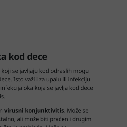
ka kod dece
 koji se javljaju kod odraslih mogu
dece. Isto važi i za upalu ili infekciju
 infekcija oka koja se javlja kod dece
is.
om
virusni konjunktivitis
. Može se
talno, ali može biti praćen i drugim