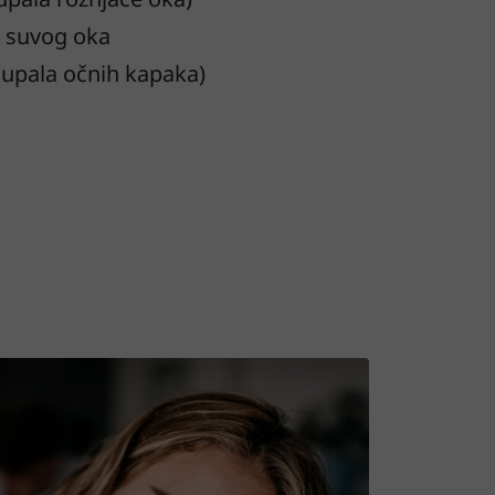
 suvog oka
 (upala očnih kapaka)