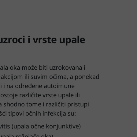
zroci i vrste upale
ala oka može biti uzrokovana i
eakcijom ili suvim očima, a ponekad
i i na određene autoimune
stoje različite vrste upale ili
a shodno tome i različiti pristupi
ći tipovi očnih infekcija su:
vitis (upala očne konjunktive)
(upala rožnjače oka)