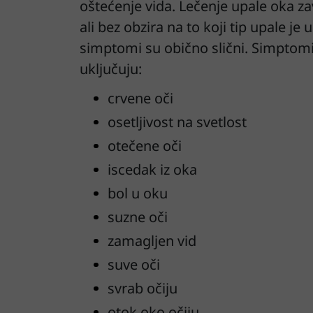
oštećenje vida. Lečenje upale oka za
ali bez obzira na to koji tip upale je 
simptomi su obično slični. Simptomi
uključuju:
crvene oči
osetljivost na svetlost
otečene oči
iscedak iz oka
bol u oku
suzne oči
zamagljen vid
suve oči
svrab očiju
otok oko očiju.