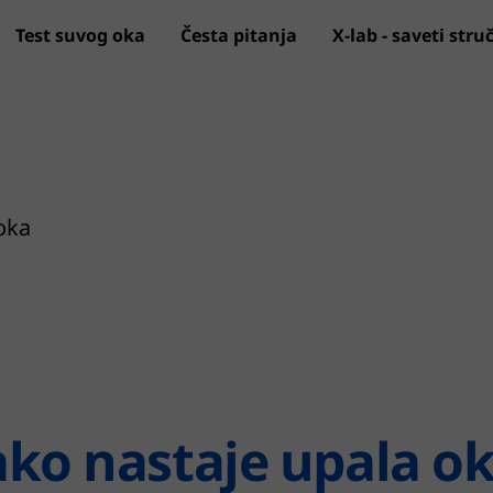
Test suvog oka
Česta pitanja
X-lab - saveti str
Preskoči na glavni sadržaj
oka
ko nastaje upala o