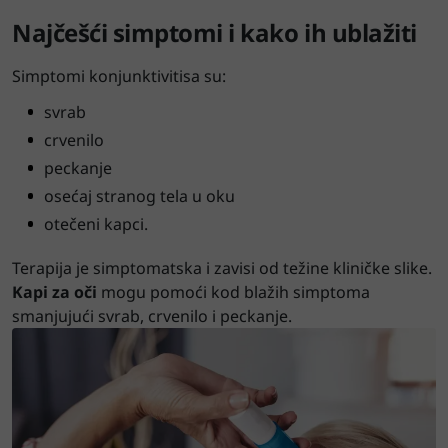
Najčešći simptomi i kako ih ublažiti
Simptomi konjunktivitisa su:
svrab
crvenilo
peckanje
osećaj stranog tela u oku
otečeni kapci.
Terapija je simptomatska i zavisi od težine kliničke slike.
Kapi za oči
mogu pomoći kod blažih simptoma
smanjujući svrab, crvenilo i peckanje.