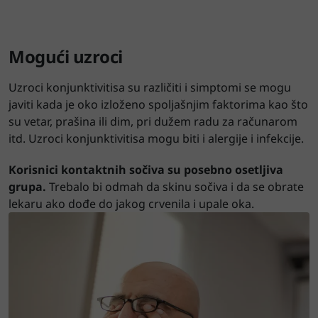
Mogući uzroci
Uzroci konjunktivitisa su različiti i simptomi se mogu
javiti kada je oko izloženo spoljašnjim faktorima kao što
su vetar, prašina ili dim, pri dužem radu za računarom
itd. Uzroci konjunktivitisa mogu biti i alergije i infekcije.
Korisnici kontaktnih sočiva su posebno osetljiva
grupa.
Trebalo bi odmah da skinu sočiva i da se obrate
lekaru ako dođe do jakog crvenila i upale oka.