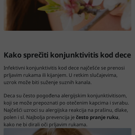
Kako sprečiti konjunktivitis kod dece
Infektivni konjunktivitis kod dece najčešće se prenosi
prljavim rukama ili kijanjem. U retkim slučajevima,
uzrok može biti suženje suznih kanala.
Deca su često pogođena alergijskim konjunktivitisom,
koji se može prepoznati po otečenim kapcima i svrabu.
Najčešći uzroci su alergijska reakcija na prašinu, dlake,
polen i sl. Najbolja prevencija je
često pranje ruku
,
kako ne bi dirali oči prljavim rukama.