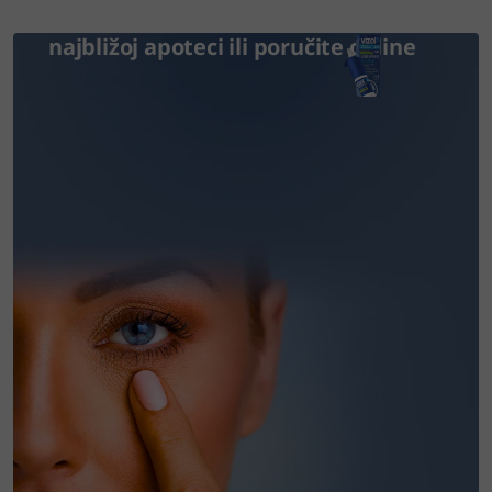
Potražite Vizol S kapi za oči u vama
najbližoj apoteci ili poručite online