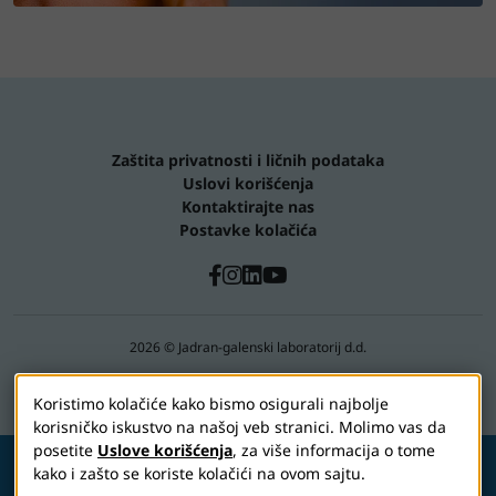
Zaštita privatnosti i ličnih podataka
Uslovi korišćenja
Kontaktirajte nas
Postavke kolačića
2026 © Jadran-galenski laboratorij d.d.
Vizol S je deo JGL porodice
Koristimo kolačiće kako bismo osigurali najbolje
korisničko iskustvo na našoj veb stranici. Molimo vas da
posetite
Uslove korišćenja
, za više informacija o tome
kako i zašto se koriste kolačići na ovom sajtu.