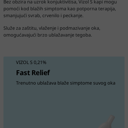
Bez obzira na uzrok konjuktivitisa, Vizol S kapi mogu
pomoći kod blažih simptoma kao potporna terapija,
smanjujući svrab, crvenilo i peckanje.
Služe za zaštitu, vlaženje i podmazivanje oka,
omogućavajući brzo ublažavanje tegoba.
VIZOL S 0,21%
Fast Relief
Trenutno ublažava blaže simptome suvog oka