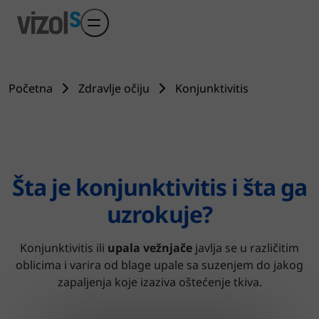
Preskoči na glavni sadržaj
Početna
Zdravlje očiju
Konjunktivitis
Šta je konjunktivitis i šta ga
uzrokuje?
Konjunktivitis ili
upala vežnjače
javlja se u različitim
oblicima i varira od blage upale sa suzenjem do jakog
zapaljenja koje izaziva oštećenje tkiva.