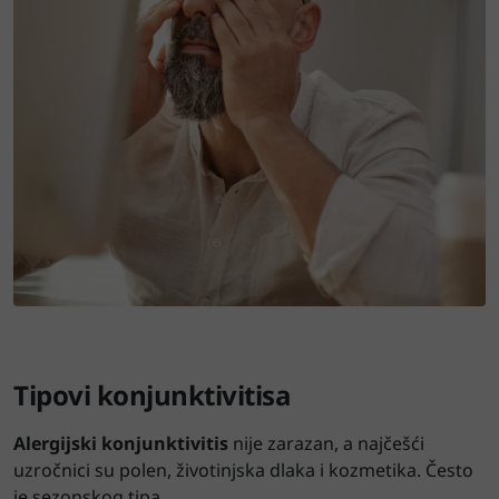
Tipovi konjunktivitisa
Alergijski konjunktivitis
nije zarazan, a najčešći
uzročnici su polen, životinjska dlaka i kozmetika. Često
je sezonskog tipa.