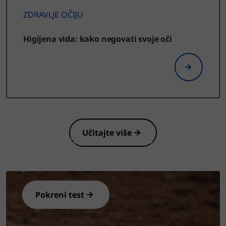
ZDRAVLJE OČIJU
Higijena vida: kako negovati svoje oči
Učitajte više
Uradite brzi test i saznajte da li
imate suvo oko i kako sebi možete
pomoći
Pokreni test