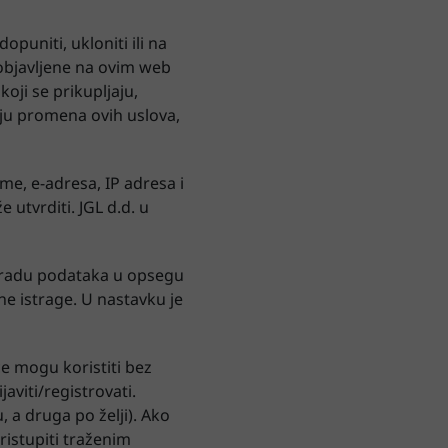
puniti, ukloniti ili na
i objavljene na ovim web
oji se prikupljaju,
aju promena ovih uslova,
me, e-adresa, IP adresa i
e utvrditi. JGL d.d. u
bradu podataka u opsegu
e istrage. U nastavku je
ce mogu koristiti bez
aviti/registrovati.
 a druga po želji). Ako
ristupiti traženim