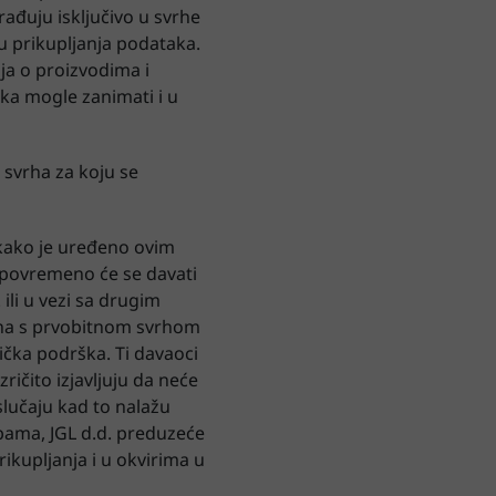
rađuju isključivo u svrhe
ku prikupljanja podataka.
nja o proizvodima i
ka mogle zanimati i u
 svrha za koju se
im kako je uređeno ovim
a povremeno će se davati
ili u vezi sa drugim
arna s prvobitnom svrhom
nička podrška. Ti davaoci
ričito izjavljuju da neće
slučaju kad to nalažu
bama, JGL d.d. preduzeće
kupljanja i u okvirima u