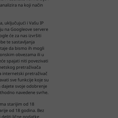
nalizira na koji način
, uključujući i Vašu IP
lju na Googleove servere
gle će za nas izvršiti
be te sastavljanja
taje da bismo ih mogli
konskim obvezama ili u
e spajati niti povezivati
netskog pretraživača
 internetski pretraživač
vati sve funkcije koje su
 dajete svoje odobrenje
rethodno navedene svrhe.
ma starijim od 18
rije od 18 godina. Bez
 deliti lične podatke