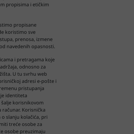
im propisima i etičkim
ristimo propisane
de koristimo sve
istupa, prenosa, izmene
i od navedenih opasnosti.
nicama i pretragama koje
sadržaja, odnosno za
ržišta. U tu svrhu web
orisničkoj adresi e-pošte i
 vremenu pristupanja
je identiteta
a šalje korisnikovom
u računar. Korisnička
 slanju kolačića, pri
jmiti treće osobe za
eće osobe preuzimaju