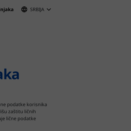
učnjaka
SRBIJA
taka
ične podatke korisnika
šu zaštitu ličnih
uje lične podatke