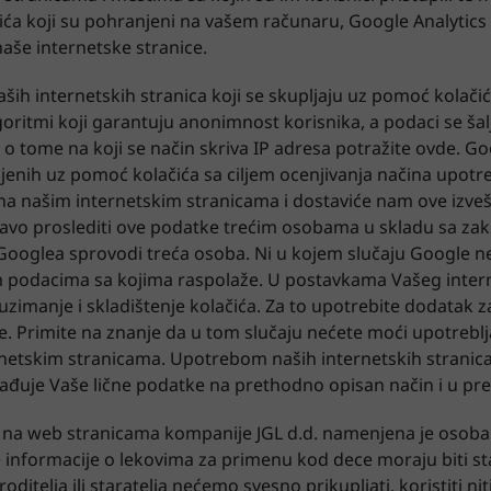
ća koji su pohranjeni na vašem računaru, Google Analytics a
naše internetske stranice.
ih internetskih stranica koji se skupljaju uz pomoć kolačića
goritmi koji garantuju anonimnost korisnika, a podaci se ša
 o tome na koji se način skriva IP adresa potražite ovde. Goo
enih uz pomoć kolačića sa ciljem ocenjivanja načina upotre
 na našim internetskim stranicama i dostaviće nam ove izveš
pravo proslediti ove podatke trećim osobama u skladu sa za
Googlea sprovodi treća osoba. Ni u kojem slučaju Google neć
m podacima sa kojima raspolaže. U postavkama Vašeg inter
imanje i skladištenje kolačića. Za to upotrebite dodatak za
. Primite na znanje da u tom slučaju nećete moći upotreblja
netskim stranicama. Upotrebom naših internetskih stranica
rađuje Vaše lične podatke na prethodno opisan način i u p
 na web stranicama kompanije JGL d.d. namenjena je osoba
 informacije o lekovima za primenu kod dece moraju biti sta
telja ili staratelja nećemo svesno prikupljati, koristiti niti