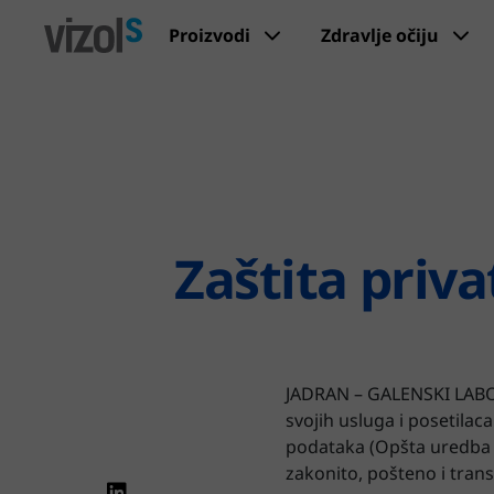
Proizvodi
Zdravlje očiju
Zaštita priva
JADRAN – GALENSKI LABORA
svojih usluga i posetilac
podataka (Opšta uredba o 
zakonito, pošteno i tran