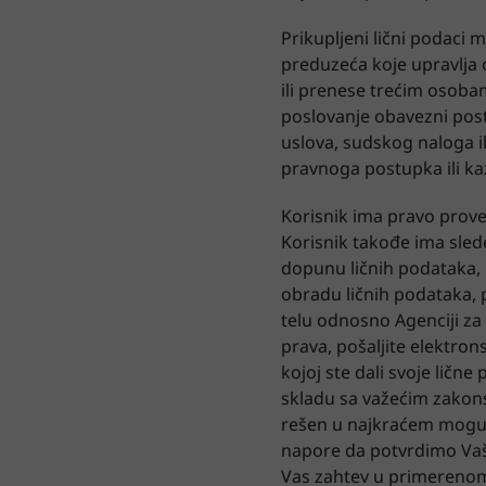
Prikupljeni lični podaci 
preduzeća koje upravlja 
ili prenese trećim osobam
poslovanje obavezni pos
uslova, sudskog naloga i
pravnoga postupka ili ka
Korisnik ima pravo prover
Korisnik takođe ima slede
dopunu ličnih podataka, 
obradu ličnih podataka,
telu odnosno Agenciji za 
prava, pošaljite elektro
kojoj ste dali svoje lične
skladu sa važećim zakons
rešen u najkraćem moguć
napore da potvrdimo Vaš
Vas zahtev u primerenom 