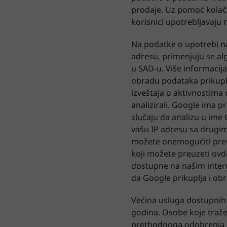
prodaje. Uz pomoć kolači
korisnici upotrebljavaju 
Na podatke o upotrebi naš
adresu, primenjuju se al
u SAD-u. Više informacija
obradu podataka prikuplj
izveštaja o aktivnostima
analizirali. Google ima 
slučaju da analizu u ime 
vašu IP adresu sa drugi
možete onemogućiti preuz
koji možete preuzeti ovde
dostupne na našim inter
da Google prikuplja i ob
Većina usluga dostupnih
godina. Osobe koje traže
prethodnoga odobrenja rodi