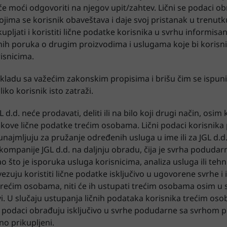
će moći odgovoriti na njegov upit/zahtev. Lični se podaci ob
 kojima se korisnik obaveštava i daje svoj pristanak u trenut
kupljati i koristiti lične podatke korisnika u svrhu informisa
ih poruka o drugim proizvodima i uslugama koje bi korisni
isnicima.
skladu sa važećim zakonskim propisima i brišu čim se ispuni
iko korisnik isto zatraži.
GL d.d. neće prodavati, deliti ili na bilo koji drugi način, os
nikove lične podatke trećim osobama. Lični podaci korisnik
ajmljuju za pružanje određenih usluga u ime ili za JGL d.d. 
ompanije JGL d.d. na daljnju obradu, čija je svrha podud
o što je isporuka usluga korisnicima, analiza usluga ili teh
uju koristiti lične podatke isključivo u ugovorene svrhe i iz
trećim osobama, niti će ih ustupati trećim osobama osim u 
. U slučaju ustupanja ličnih podataka korisnika trećim oso
podaci obrađuju isključivo u svrhe podudarne sa svrhom pri
no prikupljeni.