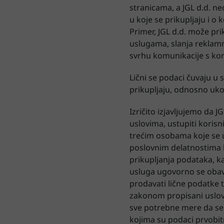
stranicama, a JGL d.d. ne
u koje se prikupljaju i o
Primer, JGL d.d. može pri
uslugama, slanja reklamn
svrhu komunikacije s kor
Lični se podaci čuvaju u 
prikupljaju, odnosno ukol
Izričito izjavljujemo da J
uslovima, ustupiti koris
trećim osobama koje se un
poslovnim delatnostima k
prikupljanja podataka, ka
usluga ugovorno se obavez
prodavati lične podatke 
zakonom propisani uslovi
sve potrebne mere da se 
kojima su podaci prvobit