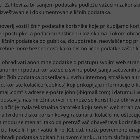
ici. Zahtevi za brisanjem podataka podležu važećim zakonsk
izveštavanje i dokumentovanje ličnih podataka.
poverljivosti ličnih podataka korisnika koje prikupljamo ko
i postupke, a podaci su zaštićeni i lozinkama. Tokom obra
 ličnih podataka od gubitka, zloupotrebe, neovlašćenog pr
potrebne mere bezbednosti kako bismo lične podatke zaštitil
i i obrađivati anonimne podatke o pristupu svojim web stra
 anonimni podaci koriste se u svrhu poboljšanja sačuvanih 
ističkih podataka posetilaca u svrhu internog istraživanja t
. koriste kolačiće (cookies) koji prikupljaju informacije o k
gmail.com” s adrese e-pošte
john@bigmail.com
) i datumu i
 postavlja naš mrežni server ne može se koristiti za otkrivan
Kolačić je mala tekstualna datoteka koju server web stranic
 na tvrdom disku korisnikovog računara. Kolačići ne oštećuj
 mogu se menjati tako da pretraživač obaveštava korisnika o
ti hoće li ih prihvatiti ili ne. JGL d.d. može povremeno una
 obradi podataka opisanih u ovom članku, u tom slučaju tr