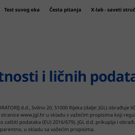
Test suvog oka
Česta pitanja
X-lab - saveti str
Preskoči na glavni sadržaj
tnosti i ličnih poda
TORIJ d.d., Svilno 20, 51000 Rijeka (dalje: JGL) obrađuje l
a stranice www.jgl.hr u skladu s važećim propisima koji reguli
zaštiti podataka (EU) 2016/679). JGL d.d. prikuplja i obrađ
sparentno, u skladu sa važećim propisima.