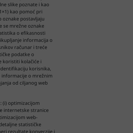
lne slike poznate i kao
ke 1×1) kao pomoć pri
b oznake postavljaju
 Te se mrežne oznake
tistika o efikasnosti
ikupljanje informacija o
snikov računar i treće
tičke podatke o
koristiti kolačiće i
entifikaciju korisnika,
ne informacije o mrežnim
janja od ciljanog web
: (i) optimizacijom
e internetske stranice
ptimizacijom web-
etaljne statističke
ri rezultate konverzije i