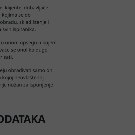
, klijente, dobavljače i
e kojima se do
obradu, skladištenje i
 svih ispitanika.
čivo u onom opsegu u kojem
čuvaće se onoliko dugo
isati.
meju obrađivati samo oni
o kojoj neovlaštenoj
ije nužan za ispunjenje
PODATAKA