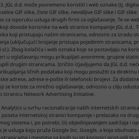
. JGL d.d. može povremeno koristiti i web oznake (tj. digita
elne GIF slike, čiste GIF slike, nevidljive GIF slike i GIF sli
no za isporuku usluga drugih firmi za oglašavanje. Te se we
koji dovode korisnike na web stranice kompanije JGL d.d..
nika koji pristupaju našim stranicama, odnosno za izradu sta
ja (uključujući brojanje pristupa pojedinim stranicama, pr
sl.). Zbog kolačića i web oznaka koje se postavljaju na kori
eri u oglašavanju mogu prikupljati anonimne, grupne statis
pili drugim stranicama. Izričito izjavljujemo da JGL d.d. neće 
kupljanja ličnih podataka koji mogu poslužiti za direktnu id
ske adrese, adrese e-pošte ili telefonski brojevi. Za dodat
ji se koriste za mrežno oglašavanje, odnosno u cilju odusta
 stranicu Network Advertising Initiative.
nalytics u svrhu racionalizacije naših internetskih stranica
 poseta internetskoj stranici kompanije i prelazaka na drug
og sistema i, po potrebi, (ii) objedinjavanjem sadržaja i o
s je usluga koju pruža Google Inc. Google, a koja obuhvata d
ranicama i mestima sa kojih su im korisnici pristupili te me