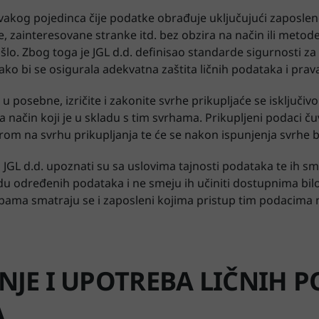
 svakog pojedinca čije podatke obrađuje uključujući zaposlene
, zainteresovane stranke itd. bez obzira na način ili metod
šlo. Zbog toga je JGL d.d. definisao standarde sigurnosti za 
ko bi se osigurala adekvatna zaštita ličnih podataka i prava
i u posebne, izričite i zakonite svrhe prikupljaće se isklju
na način koji je u skladu s tim svrhama. Prikupljeni podaci 
rom na svrhu prikupljanja te će se nakon ispunjenja svrhe br
 JGL d.d. upoznati su sa uslovima tajnosti podataka te ih s
adu određenih podataka i ne smeju ih učiniti dostupnima bil
ama smatraju se i zaposleni kojima pristup tim podacima n
NJE I UPOTREBA LIČNIH 
A