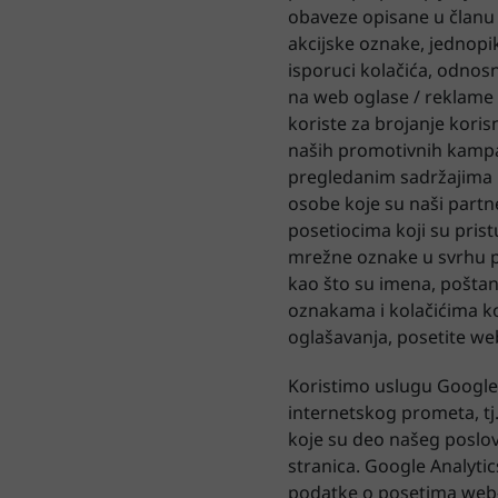
obaveze opisane u članu 3
akcijske oznake, jednopiks
isporuci kolačića, odnos
na web oglase / reklame 
koriste za brojanje koris
naših promotivnih kampan
pregledanim sadržajima i 
osobe koje su naši partn
posetiocima koji su pristu
mrežne oznake u svrhu pri
kao što su imena, poštan
oznakama i kolačićima ko
oglašavanja, posetite web
Koristimo uslugu Google A
internetskog prometa, tj.
koje su deo našeg poslovn
stranica. Google Analytic
podatke o posetima web-st