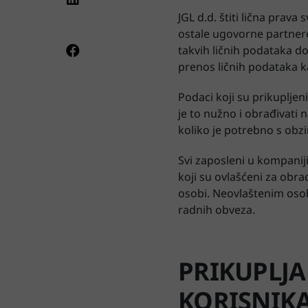
JGL d.d. štiti lična prava
ostale ugovorne partnere
takvih ličnih podataka do
prenos ličnih podataka ka
Podaci koji su prikupljen
je to nužno i obrađivati 
koliko je potrebno s obzi
Svi zaposleni u kompaniji
koji su ovlašćeni za obr
osobi. Neovlaštenim osob
radnih obveza.
PRIKUPLJA
KORISNIK