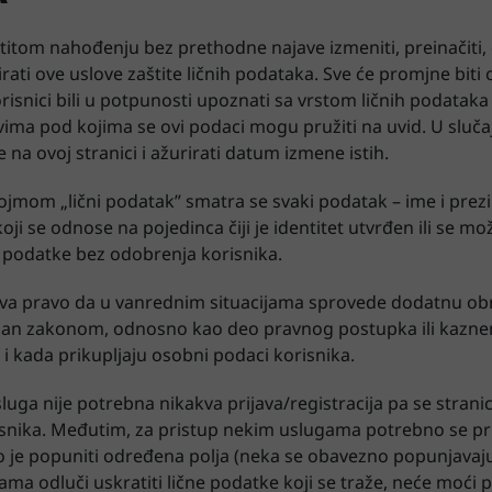
itom nahođenju bez prethodne najave izmeniti, preinačiti, do
rirati ove uslove zaštite ličnih podataka. Sve će promjne bit
risnici bili u potpunosti upoznati sa vrstom ličnih podataka k
ima pod kojima se ovi podaci mogu pružiti na uvid. U sluč
a ovoj stranici i ažurirati datum izmene istih.
ojmom „lični podatak” smatra se svaki podatak – ime i prezi
oji se odnose na pojedinca čiji je identitet utvrđen ili se mož
e podatke bez odobrenja korisnika.
ava pravo da u vanrednim situacijama sprovede dodatnu o
pisan zakonom, odnosno kao deo pravnog postupka ili kaznen
i kada prikupljaju osobni podaci korisnika.
sluga nije potrebna nikakva prijava/registracija pa se strani
isnika. Međutim, za pristup nekim uslugama potrebno se prij
o je popuniti određena polja (neka se obavezno popunjavaju,
jama odluči uskratiti lične podatke koji se traže, neće moći p