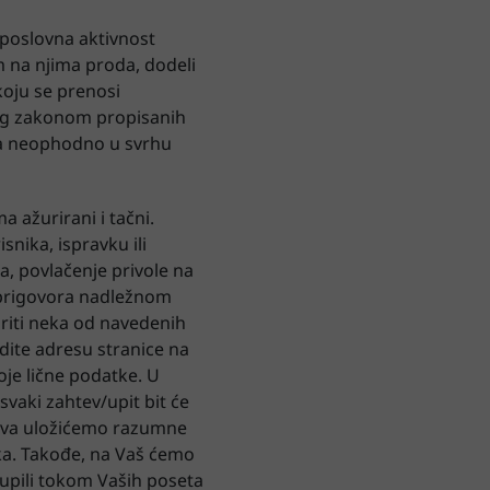
 poslovna aktivnost
 na njima proda, dodeli
koju se prenosi
bog zakonom propisanih
aka neophodno u svrhu
 ažurirani i tačni.
nika, ispravku ili
a, povlačenje privole na
 prigovora nadležnom
variti neka od navedenih
dite adresu stranice na
koje lične podatke. U
vaki zahtev/upit bit će
teva uložićemo razumne
ka. Takođe, na Vaš ćemo
kupili tokom Vaših poseta