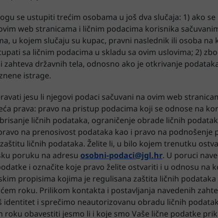
mogu se ustupiti trećim osobama u još dva slučaja: 1) ako se
ovim web stranicama i ličnim podacima korisnika sačuvanim
a, u kojem slučaju su kupac, pravni naslednik ili osoba na 
tupati sa ličnim podacima u skladu sa ovim uslovima; 2) z
li zahteva državnih tela, odnosno ako je otkrivanje podat
znene istrage.
avati jesu li njegovi podaci sačuvani na ovim web stranicama
ća prava: pravo na pristup podacima koji se odnose na koris
brisanje ličnih podataka, ograničenje obrade ličnih podatak
 pravo na prenosivost podataka kao i pravo na podnošenje
zaštitu ličnih podataka. Želite li, u bilo kojem trenutku ost
nsku poruku na adresu
osobni-podaci@jgl.hr
. U poruci nave
 podatke i označite koje pravo želite ostvariti i u odnosu na 
kim propisima kojima je regulisana zaštita ličnih podataka s
em roku. Prilikom kontakta i postavljanja navedenih zah
 identitet i sprečimo neautorizovanu obradu ličnih podata
roku obavestiti jesmo li i koje smo Vaše lične podatke pri