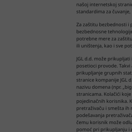
našoj internetskoj stran
standardima za čuvanje, 
Za zaštitu bezbednosti i 
bezbednosne tehnologije 
potrebne mere za zaštitu
ili uništenja, kao i sve 
JGL d.d. može prikupljat
posetioci provode. Takvi
prikupljanje grupnih stat
stranice kompanije JGL d.d
nazivu domena (npr. „bi
stranicama. Kolačići koje
pojedinačnih korisnika. 
pretraživaču i smešta ih
podešavanja pretraživača
čemu korisnik može odluči
pomoć pri prikupljanju i